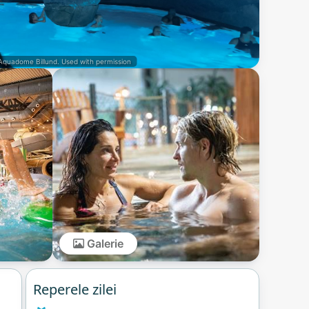
quadome Billund. Used with permission
Galerie
Reperele zilei