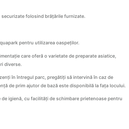
 securizate folosind brățările furnizate.
aquapark pentru utilizarea oaspeților.
entație care oferă o varietate de preparate asiatice,
ri diverse.
ezenți în întregul parc, pregătiți să intervină în caz de
ță de prim ajutor de bază este disponibilă la fața locului.
e igienă, cu facilități de schimbare prietenoase pentru