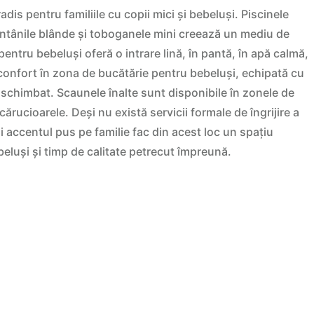
is pentru familiile cu copii mici și bebeluși. Piscinele
ântânile blânde și toboganele mini creează un mediu de
 pentru bebeluși oferă o intrare lină, în pantă, în apă calmă,
i confort în zona de bucătărie pentru bebeluși, echipată cu
schimbat. Scaunele înalte sunt disponibile în zonele de
cărucioarele. Deși nu există servicii formale de îngrijire a
 și accentul pus pe familie fac din acest loc un spațiu
eluși și timp de calitate petrecut împreună.