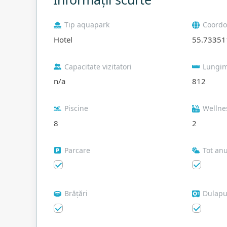
Tip aquapark
Coordo
Hotel
55.73351
Capacitate vizitatori
Lungim
n/a
812
Piscine
Wellne
8
2
Parcare
Tot anu
Brățări
Dulapu