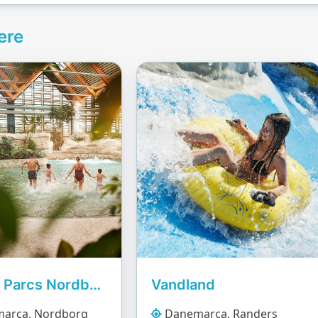
ere
Center Parcs Nordborg Resort
Vandland
arca, Nordborg
Danemarca, Randers