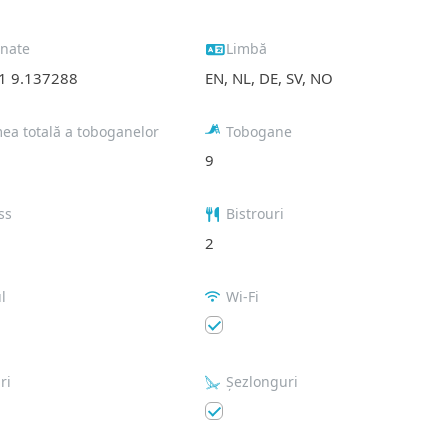
nate
Limbă
1 9.137288
EN, NL, DE, SV, NO
ea totală a toboganelor
Tobogane
9
ss
Bistrouri
2
l
Wi-Fi
ri
Șezlonguri