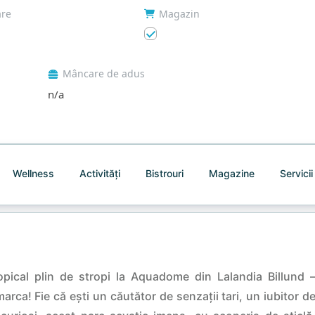
are
Magazin
Mâncare de adus
n/a
Wellness
Activități
Bistrouri
Magazine
Servicii
opical plin de stropi la Aquadome din Lalandia Billund 
ca! Fie că ești un căutător de senzații tari, un iubitor d