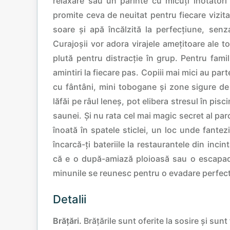
relaxare sau un părinte cu micuți înotători
promite ceva de neuitat pentru fiecare vizit
soare și apă încălzită la perfecțiune, senz
Curajoșii vor adora virajele amețitoare ale t
plută pentru distracție în grup. Pentru fami
amintiri la fiecare pas. Copiii mai mici au par
cu fântâni, mini tobogane și zone sigure de s
lăfăi pe râul leneș, pot elibera stresul în pis
saunei. Și nu rata cel mai magic secret al parc
înoată în spatele sticlei, un loc unde fantezi
încarcă-ți bateriile la restaurantele din inci
că e o după-amiază ploioasă sau o escapad
minunile se reunesc pentru o evadare perfec
Detalii
Brățări.
Brățările sunt oferite la sosire și sun