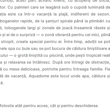
 curioși, acest parc acvatic imens, cu acoperiș de sticlă
ator. Cu palmieri care se leagănă sub o cupolă luminată d
ația este ca într-o vacanță la plajă, indiferent de sezon
oboganelor rapide, de la șanțuri spirale până la plimbări c
lii, toboganele largi și zonele de joacă înseamnă râsete ș
te și ei de o surpriză — o zonă vibrantă pentru cei mici, plin
tropit, create special pentru ei. Între timp, adulții se po
cinele spa cu bule sau se pot bucura de căldura liniștitoare 
ului — o grotă liniștită cu piscină, unde pești tropicali real
a și relaxarea se întâlnesc. După ore întregi de distracție
ntă cu mese delicioase, potrivite pentru întreaga familie. Fi
ă de vacanță, Aquadome este locul unde apa, căldura ș
tă.
t folosite atât pentru acces, cât și pentru deschiderea