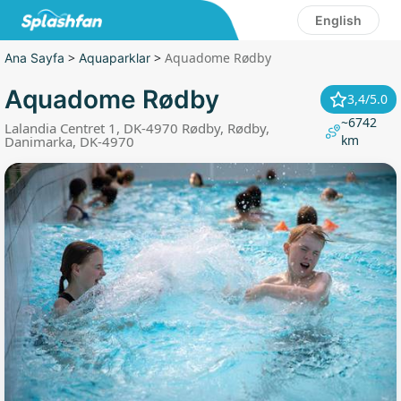
English
>
>
Aquadome Rødby
Ana Sayfa
Aquaparklar
Aquadome Rødby
3,4/5.0
~6742
Lalandia Centret 1, DK-4970 Rødby, Rødby,
km
Danimarka, DK-4970