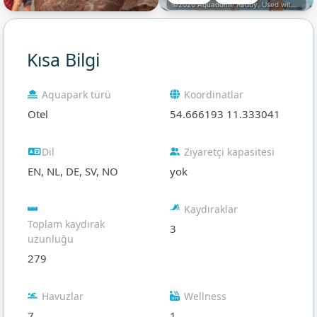
©2026 Aquadome Rødby. Used with permission
Kısa Bilgi
Aquapark türü
Koordinatlar
Otel
54.666193 11.333041
Dil
Ziyaretçi kapasitesi
EN, NL, DE, SV, NO
yok
Kaydıraklar
Toplam kaydırak
3
uzunluğu
279
Havuzlar
Wellness
7
1