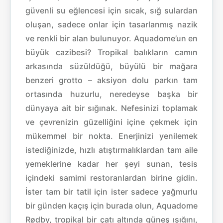
güvenli su eğlencesi için sıcak, sığ sulardan
oluşan, sadece onlar için tasarlanmış nazik
ve renkli bir alan bulunuyor. Aquadome’un en
büyük cazibesi? Tropikal balıkların camın
arkasında süzüldüğü, büyülü bir mağara
benzeri grotto – aksiyon dolu parkın tam
ortasında huzurlu, neredeyse başka bir
dünyaya ait bir sığınak. Nefesinizi toplamak
ve çevrenizin güzelliğini içine çekmek için
mükemmel bir nokta. Enerjinizi yenilemek
istediğinizde, hızlı atıştırmalıklardan tam aile
yemeklerine kadar her şeyi sunan, tesis
içindeki samimi restoranlardan birine gidin.
İster tam bir tatil için ister sadece yağmurlu
bir günden kaçış için burada olun, Aquadome
Rødby, tropikal bir çatı altında güneş ışığını,