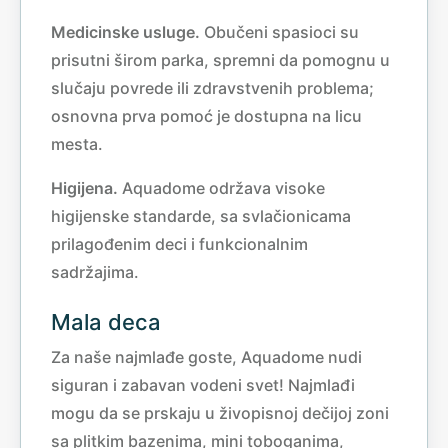
Medicinske usluge.
Obučeni spasioci su
prisutni širom parka, spremni da pomognu u
slučaju povrede ili zdravstvenih problema;
osnovna prva pomoć je dostupna na licu
mesta.
Higijena.
Aquadome održava visoke
higijenske standarde, sa svlačionicama
prilagođenim deci i funkcionalnim
sadržajima.
Mala deca
Za naše najmlađe goste, Aquadome nudi
siguran i zabavan vodeni svet! Najmlađi
mogu da se prskaju u živopisnoj dečijoj zoni
sa plitkim bazenima, mini toboganima,