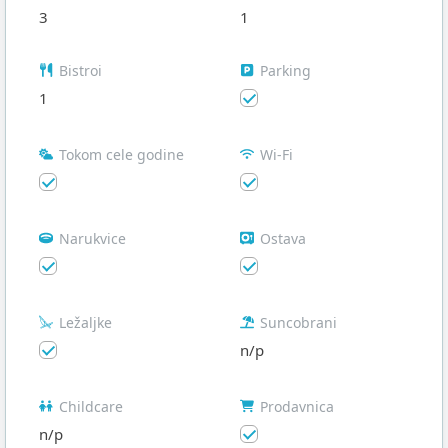
3
1
Bistroi
Parking
1
Tokom cele godine
Wi-Fi
Narukvice
Ostava
Ležaljke
Suncobrani
n/p
Childcare
Prodavnica
n/p