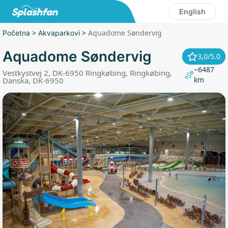
English
>
>
Aquadome Søndervig
Početna
Akvaparkovi
Aquadome Søndervig
3,0/5.0
~6487
Vestkystvej 2, DK-6950 Ringkøbing, Ringkøbing,
km
Danska, DK-6950