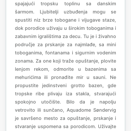
spajajući tropsku toplinu sa danskim
šarmom. Ljubitelji uzbuđenja mogu se
spustiti niz brze tobogane i vijugave staze,
dok porodice uživaju u širokim toboganima i
zabavnim igralištima za decu. Tu je i živahno
područje za prskanje za najmlađe, sa mini
toboganima, fontanama i sigurnim vodenim
zonama. Za one koji traže opuštanje, plovite
lenjom rekom, odmorite u bazenima sa
mehurićima ili pronađite mir u sauni. Ne
propustite jedinstveni grotto bazen, gde
tropske ribe plivaju iza stakla, stvarajući
spokojno utočište. Bilo da je napolju
vetrovito ili sunčano, Aquadome Søndervig
je savršeno mesto za opuštanje, prskanje i
stvaranje uspomena sa porodicom. Uživajte