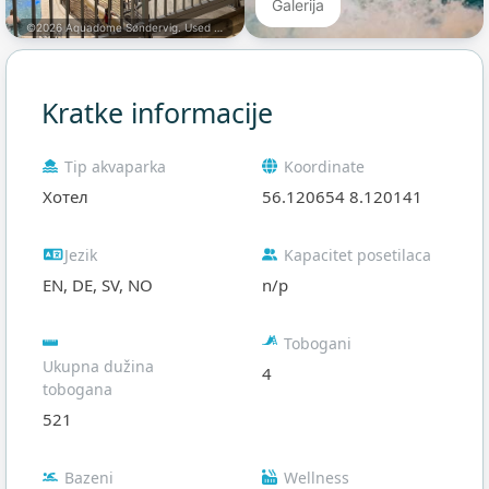
Galerija
©2026 Aquadome Søndervig. Used with permission
Kratke informacije
Tip akvaparka
Koordinate
Хотел
56.120654 8.120141
Jezik
Kapacitet posetilaca
EN, DE, SV, NO
n/p
Tobogani
Ukupna dužina
4
tobogana
521
Bazeni
Wellness