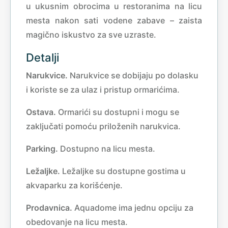
u ukusnim obrocima u restoranima na licu
mesta nakon sati vodene zabave – zaista
magično iskustvo za sve uzraste.
Detalji
Narukvice.
Narukvice se dobijaju po dolasku
i koriste se za ulaz i pristup ormarićima.
Ostava.
Ormarići su dostupni i mogu se
zaključati pomoću priloženih narukvica.
Parking.
Dostupno na licu mesta.
Ležaljke.
Ležaljke su dostupne gostima u
akvaparku za korišćenje.
Prodavnica.
Aquadome ima jednu opciju za
obedovanje na licu mesta.