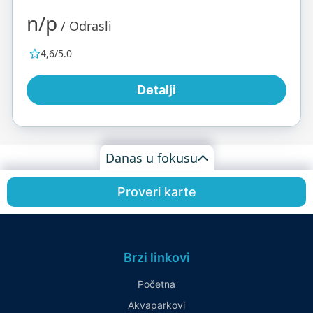
n/p
/ Odrasli
4,6/5.0
Detalji
Danas u fokusu
Proveri karte
Brzi linkovi
Početna
Akvaparkovi