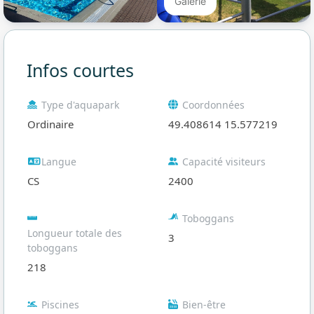
Galerie
Infos courtes
Type d'aquapark
Coordonnées
Ordinaire
49.408614 15.577219
Langue
Capacité visiteurs
CS
2400
Toboggans
Longueur totale des
3
toboggans
218
Piscines
Bien-être