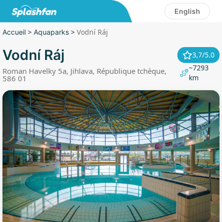
English
>
>
Vodní Ráj
Accueil
Aquaparks
Vodní Ráj
3,7/5.0
~7293
Roman Havelky 5a, Jihlava, République tchèque,
km
586 01