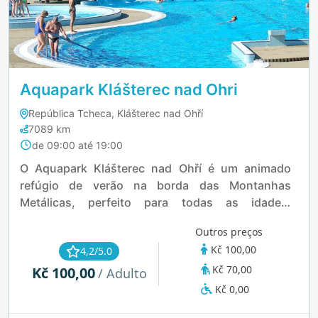
Aquapark Klášterec nad Ohri
República Tcheca, Klášterec nad Ohří
7089 km
de 09:00 até 19:00
O Aquapark Klášterec nad Ohří é um animado
refúgio de verão na borda das Montanhas
Metálicas, perfeito para todas as idades.
Mergulhe em uma piscina de 25 metros,
Outros preços
aventure-se em correntes selvagens ou deslize
Kč 100,00
4,2/5.0
por tobogãs de até 128 metros de comprimento.
Kč 70,00
Kč 100,00
As crianças se divertem em suas próprias áreas
/ Adulto
de splash, enquanto os adultos podem relaxar em
Kč 0,00
hidromassagens ou sob cogumelos d'água. Com