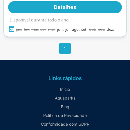
vôlei de praia, trampolins e muito mais, é um dia
Detalhes
inteiro de diversão sob o sol tcheco.
Disponível durante todo o ano:
jan.
fev.
mar.
abr.
mai.
jun.
jul.
ago.
set.
out.
nov.
dez.
1
Links rápidos
Início
Aquaparks
Blog
Política de Privacidade
Conformidade com GDPR