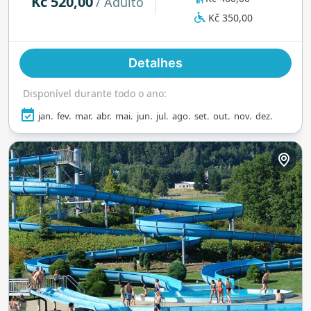
Kč 520,00
/ Adulto
tudo, desde uma piscina de 25 metros e áreas
Kč 350,00
para crianças até um tobogã de 82 metros.
Aberto diariamente, o parque aquático está
Detalhes
diretamente conectado ao Spa Resort PAWLIK,
oferecendo aos hóspedes do hotel acesso
Disponível durante todo o ano:
ilimitado durante toda a estadia.
jan.
fev.
mar.
abr.
mai.
jun.
jul.
ago.
set.
out.
nov.
dez.