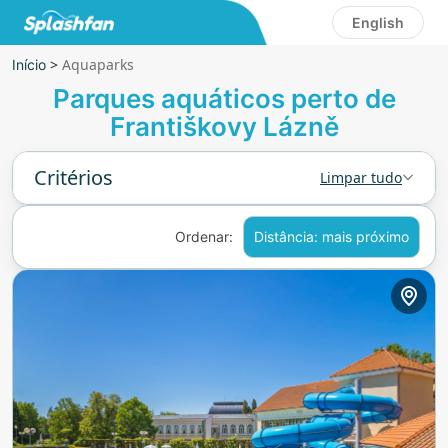
English
>
Aquaparks
Início
Parques aquáticos perto de
Františkovy Lázně
Critérios
Limpar tudo
Ordenar:
Distância: mais próximo