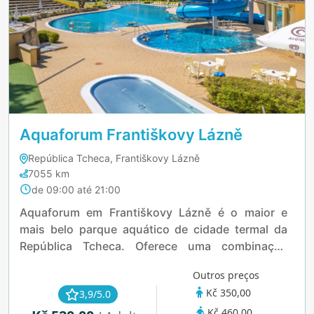
Aquaforum Františkovy Lázně
República Tcheca, Františkovy Lázně
7055 km
de 09:00 até 21:00
Aquaforum em Františkovy Lázně é o maior e
mais belo parque aquático de cidade termal da
República Tcheca. Oferece uma combinação
perfeita de relaxamento e diversão, com piscinas
Outros preços
internas e externas, hidromassagens, toboáguas,
Kč 350,00
3,9/5.0
sauna finlandesa e uma gruta aquática. Famílias e
Kč 460,00
buscadores de bem-estar podem desfrutar de