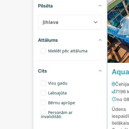
Pilsēta
Attālums
Meklēt pēc attāluma
Aqua
Cits
Visu gadu
Čehija
7196 
Labsajūta
no 08
Bērnu aprūpe
Ūdens 
Personām ar
iespai
invaliditāti
lielā