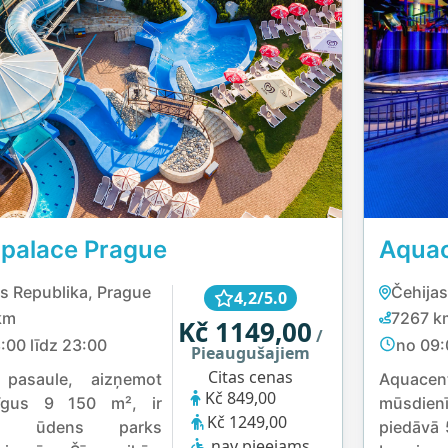
palace Prague
Aquac
s Republika, Prague
4,2/5.0
km
7267 k
Kč 1149,00
/
:00 līdz 23:00
no 09:
Pieaugušajiem
Citas cenas
pasaule, aizņemot
Aquacen
Kč 849,00
dīgus 9 150 m², ir
mūsdien
Kč 1249,00
kais ūdens parks
piedāvā 
nav pieejams