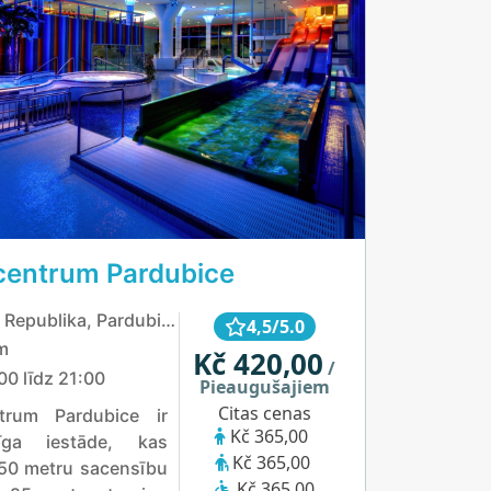
entrum Pardubice
Čehijas Republika, Pardubice
4,5/5.0
m
Kč 420,00
/
00 līdz 21:00
Pieaugušajiem
Citas cenas
trum Pardubice ir
Kč 365,00
īga iestāde, kas
Kč 365,00
50 metru sacensību
Kč 365,00