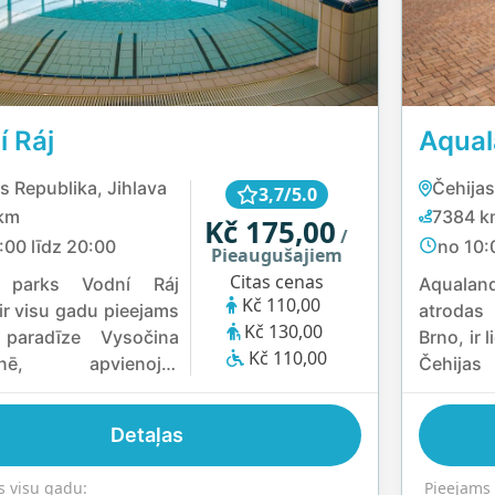
í Ráj
Aqual
s Republika, Jihlava
Čehijas
3,7/5.0
km
7384 k
Kč 175,00
/
:00 līdz 20:00
no 10:
Pieaugušajiem
Citas cenas
 parks Vodní Ráj
Aquala
Kč 110,00
 ir visu gadu pieejams
atroda
Kč 130,00
paradīze Vysočina
Brno, ir 
Kč 110,00
ienē, apvienojot
Čehij
u, atpūtu un veselības
piedāv
šanu. Iekštelpās ir
iekštelp
Detaļas
rus garš slidkalniņš,
kombinā
, Kneipa taka, pirtis
grupām.
s visu gadu:
Pieejams 