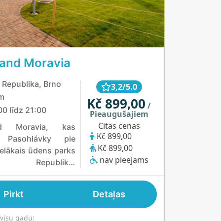
and Moravia
 Republika, Brno
3,2/5.0
m
Kč 899,00
/
00 līdz 21:00
Pieaugušajiem
Citas cenas
nd Moravia, kas
Kč 899,00
s Pasohlávky pie
Kč 899,00
lielākais ūdens parks
nav pieejams
as Republikā,
ājot aizraujošu
u un āra atrakciju
Pirkt
Detaļas
ciju visām vecuma
 Apmeklētāji var
visu gadu: