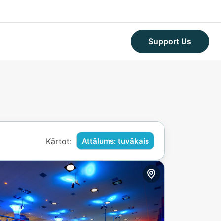
Support Us
Kārtot:
Attālums: tuvākais