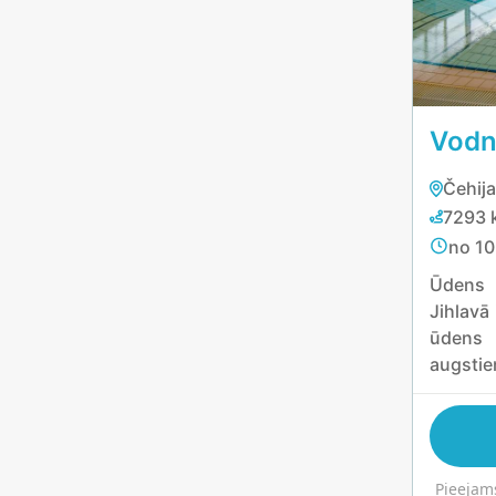
Vodn
Čehija
7293 
no 10
Ūdens
Jihlavā
ūdens 
augst
jautrīb
veicinā
108 met
džakuzi
Pieejam