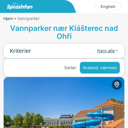
English
>
Vannparker
Hjem
Vannparker nær Klášterec nad
Ohří
Kriterier
Fjern alle
Sorter:
Avstand: nærmest