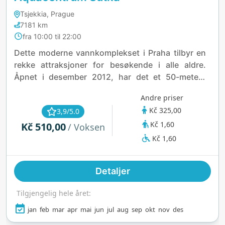
Tsjekkia, Prague
7181 km
fra 10:00 til 22:00
Dette moderne vannkomplekset i Praha tilbyr en
rekke attraksjoner for besøkende i alle aldre.
Åpnet i desember 2012, har det et 50-meters
innendørs svømmebasseng, boblebad, vill elv, to
Andre priser
vannsklier, et avslapningsbasseng og et
Kč 325,00
3,9/5.0
barnebasseng med sprutefunksjon. Anlegget
Kč 1,60
Kč 510,00
inkluderer også et eget læringsbasseng for barn,
/ Voksen
samt to finske badstuer og dampbad for
Kč 1,60
velværeentusiaster. Tilgjengelighet er en prioritet,
med hele senteret fullt tilrettelagt uten barrierer,
Detaljer
noe som sikrer en imøtekommende opplevelse for
alle. Enten du søker moro, avslapning eller
Tilgjengelig hele året:
velvære, gir dette vannkomplekset et ideelt miljø
for å slappe av og nyte vannaktiviteter.
jan
feb
mar
apr
mai
jun
jul
aug
sep
okt
nov
des