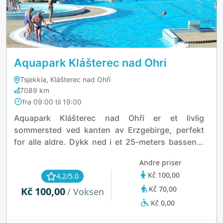
Aquapark Klášterec nad Ohri
Tsjekkia, Klášterec nad Ohří
7089 km
fra 09:00 til 19:00
Aquapark Klášterec nad Ohří er et livlig
sommersted ved kanten av Erzgebirge, perfekt
for alle aldre. Dykk ned i et 25-meters basseng,
kjør på ville strømmer, eller konkurrer ned sklier
Andre priser
som er opptil 128 meter lange. Barna kan kose
Kč 100,00
4,2/5.0
seg i egne plaskedammer, mens voksne kan
Kč 70,00
Kč 100,00
slappe av i boblebad eller under vann-sopp. Med
/ Voksen
strandvolleyball, trampoliner og mer, er det en hel
Kč 0,00
dag full av moro i den tsjekkiske solen.