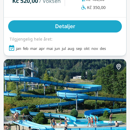
Kč 520,00
/ Voksen
82-meters kjelke. Badelandet er åpent daglig og
Kč 350,00
er direkte tilknyttet Spa Resort PAWLIK, noe som
gir hotellgjester ubegrenset tilgang gjennom hele
Detaljer
oppholdet.
Tilgjengelig hele året:
jan
feb
mar
apr
mai
jun
jul
aug
sep
okt
nov
des