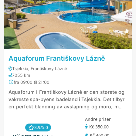
Aquaforum Františkovy Lázně
Tsjekkia, Františkovy Lázně
7055 km
fra 09:00 til 21:00
Aquaforum i Františkovy Lázně er den største og
vakreste spa-byens badeland i Tsjekkia. Det tilbyr
en perfekt blanding av avslapning og moro, med
innendørs og utendørs bassenger, boblebad,
Andre priser
vannsklier, finsk badstue og en vannhule. Familier
Kč 350,00
3,9/5.0
og velværeentusiaster kan nyte alt fra et 25-
Kč 460,00
meters svømmebasseng og barneområder til en