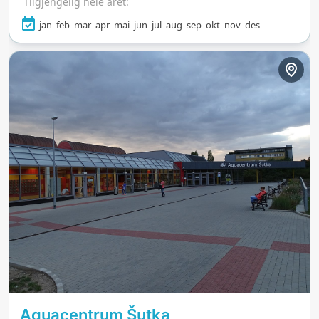
Tilgjengelig hele året:
jan
feb
mar
apr
mai
jun
jul
aug
sep
okt
nov
des
Aquacentrum Šutka