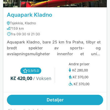
Aquapark Kladno
Tsjekkia, Kladno
7159 km
fra 09:30 til 21:30
Aquapark Kladno, bare 25 km fra Praha, tilbyr et
bredt spekter av sports- og
avslapningsmuligheter innenfor et unikt
idrettskompleks. Her finner du svømmebasseng,
Andre priser
friidrettsstadion, trampolinepark,
Kč 280,00
3,9/5.0
sommerbasseng, idrettshall og utendørs
Kč 370,00
Kč 420,00
lekeplasser, alle i nærheten av Lapák skogpark.
/ Voksen
Vannskliene, oppgradert med lys effekter og en
Kč 370,00
"Turbo Rocket"-start, øker moroa.
Detaljer