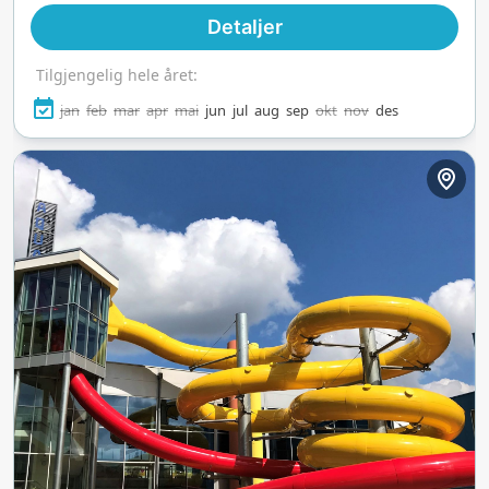
Detaljer
Tilgjengelig hele året:
jan
feb
mar
apr
mai
jun
jul
aug
sep
okt
nov
des