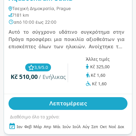
Τσεχική Δημοκρατία, Prague
7181 km
από 10:00 έως 22:00
Αυτό το σύγχρονο υδάτινο συγκρότημα στην
Πράγα προσφέρει μια ποικιλία αξιοθεάτων για
επισκέπτες όλων των ηλικιών. Ανοίχτηκε τον
Δεκέμβριο του 2012 και διαθέτει μια εσωτερική
Άλλες τιμές
πισίνα 50 μέτρων, υδρομασάζ, άγριο ποτάμι, δύο
Kč 325,00
3,9/5.0
νεροτσουλήθρες, πισίνα χαλάρωσης και παιδική
Kč 1,60
Kč 510,00
πισίνα με νεροτσουλήθρες. Το συγκρότημα
/ Ενήλικας
περιλαμβάνει επίσης μια ειδική εκπαιδευτική
Kč 1,60
πισίνα για παιδιά, καθώς και δύο φινλανδικές
σάουνες και ατμόλουτρα για τους λάτρεις της
Λεπτομέρειες
ευεξίας. Η προσβασιμότητα αποτελεί
προτεραιότητα, με ολόκληρο το κέντρο να είναι
Διαθέσιμο όλο το χρόνο:
πλήρως προσβάσιμο, εξασφαλίζοντας μια
φιλόξενη εμπειρία για όλους. Είτε αναζητάτε
Ιαν
Φεβ
Μάρ
Απρ
Μάι
Ιούν
Ιούλ
Αύγ
Σεπ
Οκτ
Νοέ
Δεκ
διασκέδαση, χαλάρωση ή ευεξία, αυτό το