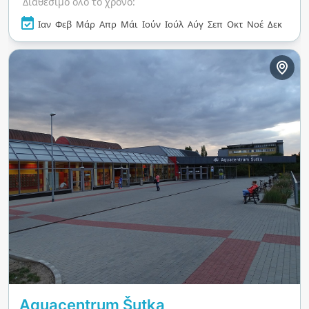
Διαθέσιμο όλο το χρόνο:
θεραπείες, ενώ τα παιδιά μπορούν να
απολαύσουν ατελείωτες ώρες διασκέδασης σε
Ιαν
Φεβ
Μάρ
Απρ
Μάι
Ιούν
Ιούλ
Αύγ
Σεπ
Οκτ
Νοέ
Δεκ
διαδραστικές ζώνες παιχνιδιού. Είτε θέλετε να
χαλαρώσετε, να εξερευνήσετε ή να βουτήξετε
σε υδάτινη διασκέδαση, αυτός ο προορισμός
προσφέρει μια δυναμική εμπειρία που κρατά
τους επισκέπτες να επιστρέφουν ξανά και ξανά.
Aquacentrum Šutka