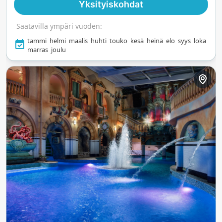
Yksityiskohdat
Saatavilla ympäri vuoden:
tammi
helmi
maalis
huhti
touko
kesä
heinä
elo
syys
loka
marras
joulu