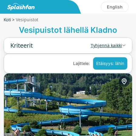
English
>
Vesipuistot
Koti
Vesipuistot lähellä Kladno
Kriteerit
Tyhjennä kaikki
Lajittele:
Etäisyys: lähin