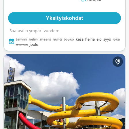
aktiviteetin myötä tämä on täysi päivä
hauskanpitoa Tsekin auringossa.
Yksityiskohdat
Saatavilla ympäri vuoden:
tammi
helmi
maalis
huhti
touko
kesä
heinä
elo
syys
loka
marras
joulu