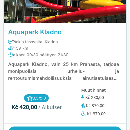
Aquapark Kladno
Tšekin tasavalta, Kladno
7159 km
alkaen 09:30 päättyen 21:30
Aquapark Kladno, vain 25 km Prahasta, tarjoaa
monipuolisia urheilu- ja
rentoutumismahdollisuuksia ainutlaatuisessa
urheilukompleksissa. Siellä on uima-allas,
Muut hinnat
yleisurheilustadion, trampoliinipuisto, kesäuima-
Kč 280,00
3,9/5.0
allas, urheiluhalli ja ulkoleikkipaikkoja, kaikki
Kč 370,00
Kč 420,00
lähellä Lapákin metsää. Vesiliukumäet, jotka on
/ Aikuiset
päivitetty valaistustehostein ja "Turbo Rocket" -
Kč 370,00
lähdöllä, lisäävät hauskuutta entisestään.