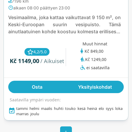
7196 km
alkaen 08:00 päättyen 23:00
Vesimaailma, joka kattaa vaikuttavat 9 150 m², on
Keski-Euroopan suurin vesipuisto. Tämä
ainutlaatuinen kohde koostuu kolmesta erillisestä
palatsista, joista jokainen on suunniteltu
Muut hinnat
tarjoamaan ainutlaatuinen kokemus, taaten
Kč 849,00
4,2/5.0
hauskanpidon ja jännityksen kaikenlaisille
Kč 1249,00
Kč 1149,00
kävijöille.
/ Aikuiset
ei saatavilla
Osta
Yksityiskohdat
Saatavilla ympäri vuoden:
tammi
helmi
maalis
huhti
touko
kesä
heinä
elo
syys
loka
marras
joulu