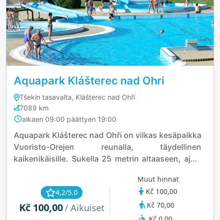
Aquapark Klášterec nad Ohri
Tšekin tasavalta, Klášterec nad Ohří
7089 km
alkaen 09:00 päättyen 19:00
Aquapark Klášterec nad Ohří on vilkas kesäpaikka
Vuoristo-Orejen reunalla, täydellinen
kaikenikäisille. Sukella 25 metrin altaaseen, ajele
villissä virtauksessa tai kilpaile liukumäissä, jotka
Muut hinnat
ovat jopa 128 metriä pitkiä. Lapset nauttivat
Kč 100,00
4,2/5.0
omista roiskutusalueistaan, kun taas aikuiset
Kč 70,00
Kč 100,00
voivat rentoutua porealtaissa tai vesihattujen alla.
/ Aikuiset
Rantalentopallon, trampoliinien ja monen muun
Kč 0,00