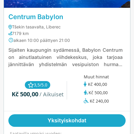
Centrum Babylon
Tšekin tasavalta, Liberec
7179 km
alkaen 10:00 päättyen 21:00
Sijaiten kaupungin sydämessä, Babylon Centrum
on ainutlaatuinen viihdekeskus, joka tarjoaa
jännittävän yhdistelmän vesipuiston hurmaa,
hyvinvointipalveluita ja kaikenikäisille sopivia
Muut hinnat
nähtävyyksiä. Huikeista liukumäistä rentouttaviin
Kč 400,00
3,5/5.0
laiskajokiin vesipuisto tarjoaa seikkailuntäyteisen
Kč 500,00
Kč 500,00
pakopaikan niin perheille kuin
/ Aikuiset
adrenaliininhakijoillekin. Hyvinvointialue kutsuu
Kč 240,00
rentoutumaan ylellisissä saunoissa ja
rauhoittavissa hoidoissa, kun taas lapset voivat
Yksityiskohdat
nauttia tuntikausia hauskanpidosta
interaktiivisissa leikkialueissa. Etsitpä sitten
Saatavilla ympäri vuoden: