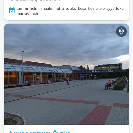
rentoutumista, tutkimista tai vesileikkeihin
tammi
helmi
maalis
huhti
touko
kesä
heinä
elo
syys
loka
sukeltamista, tämä kohde tarjoaa dynaamisen
marras
joulu
kokemuksen, joka saa vierailijat palaamaan yhä
uudelleen.