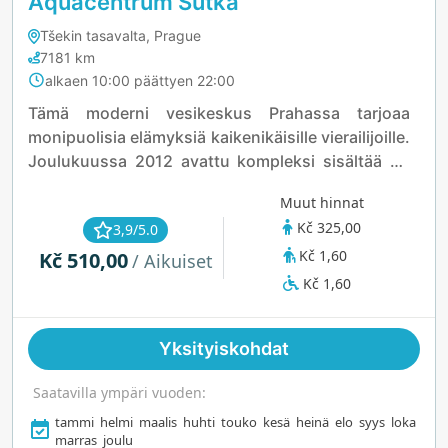
Aquacentrum Šutka
Tšekin tasavalta, Prague
7181 km
alkaen 10:00 päättyen 22:00
Tämä moderni vesikeskus Prahassa tarjoaa
monipuolisia elämyksiä kaikenikäisille vierailijoille.
Joulukuussa 2012 avattu kompleksi sisältää 50
metrin sisäuima-altaan, porealtaan, kosken, kaksi
Muut hinnat
vesiliukumäkeä, rentoutumisaltaan sekä lasten
Kč 325,00
3,9/5.0
leikkialtaan. Tilaan kuuluu myös lasten oma
Kč 1,60
Kč 510,00
opetusallas sekä kaksi suomalaista saunaa ja
/ Aikuiset
höyrysaunaa hyvinvoinnin ystäville.
Kč 1,60
Esteettömyys on etusijalla, ja koko keskuksesta
on tehty täysin esteetön, mikä takaa miellyttävän
Yksityiskohdat
kokemuksen kaikille. Etsitpä sitten hauskanpitoa,
rentoutumista tai hyvinvointia, tämä vesikeskus
Saatavilla ympäri vuoden:
tarjoaa ihanteellisen ympäristön virkistäytyä ja
tammi
helmi
maalis
huhti
touko
kesä
heinä
elo
syys
loka
nauttia vesielämyksistä.
marras
joulu