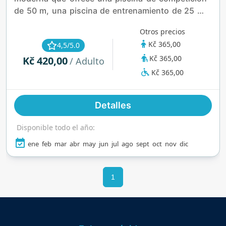
de 50 m, una piscina de entrenamiento de 25 m,
una zona acuática con toboganes, área de
Otros precios
bienestar, gimnasio y espacios al aire libre de
Kč 365,00
4,5/5.0
temporada. Abierto todos los días, es ideal para
Kč 365,00
Kč 420,00
nadar, relajarse y disfrutar en familia durante todo
/ Adulto
el año.
Kč 365,00
Detalles
Disponible todo el año:
ene
feb
mar
abr
may
jun
jul
ago
sept
oct
nov
dic
1