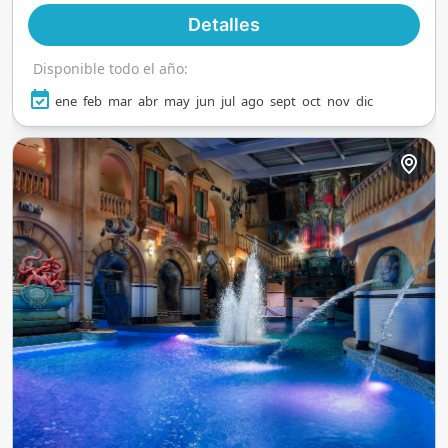
diversión.
Detalles
Disponible todo el año:
ene
feb
mar
abr
may
jun
jul
ago
sept
oct
nov
dic