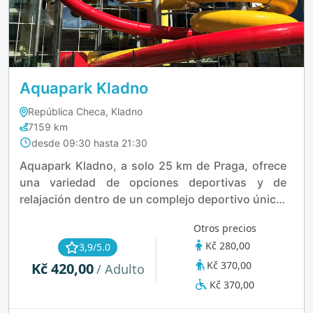
Aquapark Kladno
República Checa, Kladno
7159 km
desde 09:30 hasta 21:30
Aquapark Kladno, a solo 25 km de Praga, ofrece
una variedad de opciones deportivas y de
relajación dentro de un complejo deportivo único.
Cuenta con una piscina, estadio de atletismo,
Otros precios
parque de trampolines, piscina de verano,
Kč 280,00
3,9/5.0
polideportivo y áreas de juegos al aire libre, todo
Kč 370,00
Kč 420,00
cerca del parque forestal Lapák. Los toboganes
/ Adulto
acuáticos, mejorados con efectos de iluminación
Kč 370,00
y un lanzamiento "Turbo Rocket", aumentan la