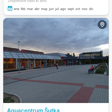
Disponible todo el año:
zonas de juego interactivas. Ya sea que busques
relajarte, explorar o sumergirte en la diversión
ene
feb
mar
abr
may
jun
jul
ago
sept
oct
nov
dic
acuática, este destino ofrece una experiencia
dinámica que hace que los visitantes quieran
volver una y otra vez.
Aquacentrum Šutka