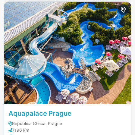
entorno ideal para desconectar y disfrutar de
actividades acuáticas.
Aquapalace Prague
República Checa, Prague
7196 km