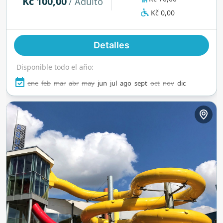
Kč 100,00
/ Adulto
mientras los adultos pueden relajarse en jacuzzis
Kč 0,00
o bajo hongos de agua. Con voleibol de playa,
trampolines y mucho más, es un día completo de
Detalles
diversión bajo el sol checo.
Disponible todo el año:
ene
feb
mar
abr
may
jun
jul
ago
sept
oct
nov
dic