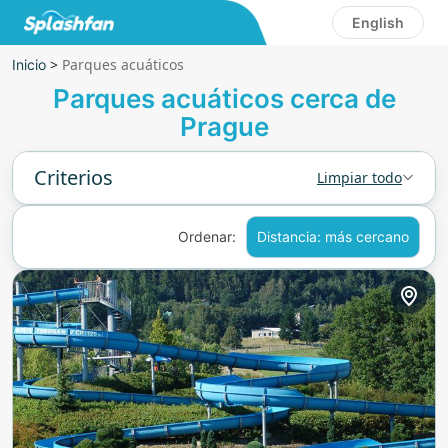
English
>
Parques acuáticos
Inicio
Parques acuáticos cerca de
Prague
Criterios
Limpiar todo
Ordenar:
Distancia: más cercano