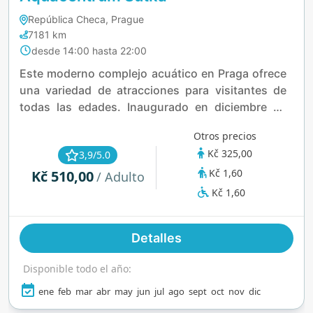
República Checa, Prague
7181 km
desde 14:00 hasta 22:00
Este moderno complejo acuático en Praga ofrece
una variedad de atracciones para visitantes de
todas las edades. Inaugurado en diciembre de
2012, cuenta con una piscina cubierta de 50
Otros precios
metros, jacuzzi, río salvaje, dos toboganes
Kč 325,00
3,9/5.0
acuáticos, una piscina de relajación y una piscina
Kč 1,60
Kč 510,00
de chapoteo para niños. Las instalaciones
/ Adulto
también incluyen una piscina educativa dedicada
Kč 1,60
a los niños, así como dos saunas finlandesas y
baños de vapor para los amantes del bienestar.
Detalles
La accesibilidad es una prioridad, con todo el
centro completamente libre de barreras,
Disponible todo el año:
garantizando una experiencia acogedora para
todos. Ya sea que busques diversión, relajación o
ene
feb
mar
abr
may
jun
jul
ago
sept
oct
nov
dic
bienestar, este complejo acuático ofrece un