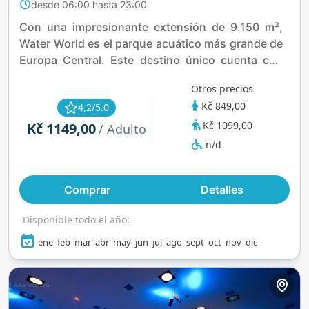
desde 06:00 hasta 23:00
Con una impresionante extensión de 9.150 m²,
Water World es el parque acuático más grande de
Europa Central. Este destino único cuenta con
tres palacios distintos, cada uno diseñado para
Otros precios
ofrecer una experiencia singular, garantizando
Kč 849,00
4,2/5.0
diversión y emoción para visitantes de todos los
Kč 1099,00
Kč 1149,00
gustos.
/ Adulto
n/d
Comprar
Detalles
Disponible todo el año:
ene
feb
mar
abr
may
jun
jul
ago
sept
oct
nov
dic