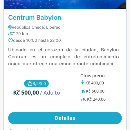
Centrum Babylon
República Checa, Liberec
7179 km
desde 10:00 hasta 22:00
Ubicado en el corazón de la ciudad, Babylon
Centrum es un complejo de entretenimiento
único que ofrece una emocionante combinación
de atracciones acuáticas, instalaciones de
Otros precios
bienestar y actividades para todas las edades.
Kč 400,00
3,5/5.0
Desde toboganes emocionantes hasta relajantes
Kč 500,00
Kč 500,00
ríos lentos, el parque acuático brinda una
/ Adulto
escapada llena de aventuras tanto para familias
Kč 240,00
como para amantes de la adrenalina. La zona de
bienestar te invita a relajarte con lujosas saunas y
Detalles
tratamientos reconfortantes, mientras que los
niños pueden disfrutar de horas de diversión en