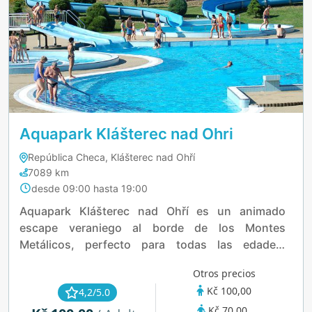
Aquapark Klášterec nad Ohri
República Checa, Klášterec nad Ohří
7089 km
desde 09:00 hasta 19:00
Aquapark Klášterec nad Ohří es un animado
escape veraniego al borde de los Montes
Metálicos, perfecto para todas las edades.
Sumérgete en una piscina de 25 metros, deslízate
Otros precios
por corrientes salvajes o compite en toboganes
Kč 100,00
4,2/5.0
de hasta 128 metros de longitud. Los niños
Kč 70,00
disfrutan de sus propias zonas de chapoteo,