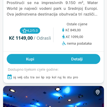
Prostirući se na impresivnih 9.150 m², Water
World je najveći vodeni park u Srednjoj Europi.
Ova jedinstvena destinacija obuhvaća tri različita
palače, svaka osmišljena da pruži jedinstveno
Ostale cijene
iskustvo, osiguravajući zabavu i uzbuđenje za
Kč 849,00
4,2/5.0
posjetitelje svih ukusa.
Kč 1099,00
Kč 1149,00
/ Odrasli
nema podataka
Kupi
Detalji
Dostupno tijekom cijele godine:
sij
velj
ožu
tra
svi
lip
srp
kol
ruj
lis
stu
pro