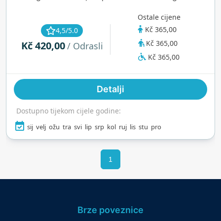
wellness područje, fitness centar i sezonske
Ostale cijene
vanjske prostore. Otvoren je svakodnevno,
Kč 365,00
4,5/5.0
idealan za plivanje, opuštanje i obiteljsku zabavu
Kč 365,00
Kč 420,00
tijekom cijele godine.
/ Odrasli
Kč 365,00
Detalji
Dostupno tijekom cijele godine:
sij
velj
ožu
tra
svi
lip
srp
kol
ruj
lis
stu
pro
1
Brze poveznice