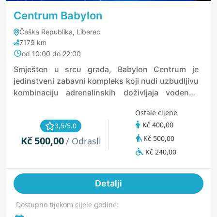
Centrum Babylon
Češka Republika, Liberec
7179 km
od 10:00 do 22:00
Smješten u srcu grada, Babylon Centrum je
jedinstveni zabavni kompleks koji nudi uzbudljivu
kombinaciju adrenalinskih doživljaja vodenog
parka, wellness sadržaja i atrakcija za sve
Ostale cijene
uzraste. Od uzbudljivih tobogana do opuštajućih
Kč 400,00
3,5/5.0
lijenih rijeka, vodeni park pruža avanturistički
Kč 500,00
Kč 500,00
bijeg za obitelji i ljubitelje uzbuđenja. Wellness
/ Odrasli
zona poziva vas da se opustite u luksuznim
Kč 240,00
saunama i umirujućim tretmanima, dok djeca
mogu uživati u satima zabave u interaktivnim
Detalji
igralištima. Bilo da želite odmoriti, istraživati ili se
uroniti u vodene radosti, ova destinacija nudi
Dostupno tijekom cijele godine:
dinamično iskustvo koje posjetitelje uvijek iznova