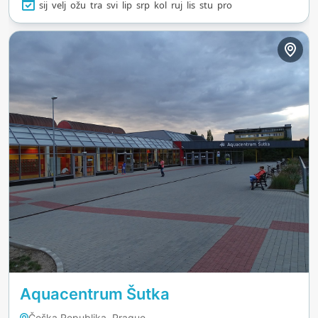
privlači.
sij
velj
ožu
tra
svi
lip
srp
kol
ruj
lis
stu
pro
Aquacentrum Šutka
Češka Republika, Prague