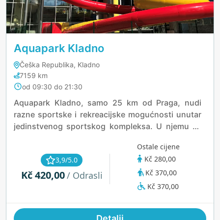
Aquapark Kladno
Češka Republika, Kladno
7159 km
od 09:30 do 21:30
Aquapark Kladno, samo 25 km od Praga, nudi
razne sportske i rekreacijske mogućnosti unutar
jedinstvenog sportskog kompleksa. U njemu se
nalaze bazen, atletski stadion, trampolinski park,
Ostale cijene
ljetni bazen, sportska dvorana i vanjska igrališta,
Kč 280,00
3,9/5.0
sve u blizini šumskog parka Lapák. Vodeni
Kč 370,00
Kč 420,00
tobogani, nadograđeni svjetlosnim efektima i
/ Odrasli
lansiranjem "Turbo Rocket", dodatno povećavaju
Kč 370,00
zabavu.
Detalji