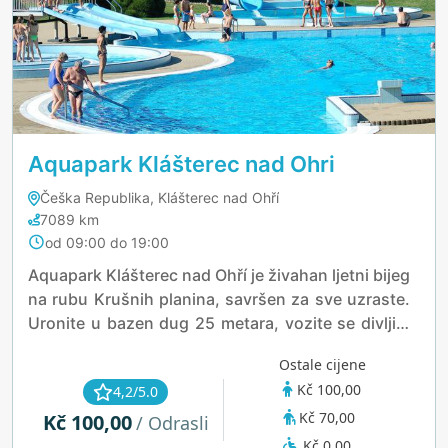
Aquapark Klášterec nad Ohri
Češka Republika, Klášterec nad Ohří
7089 km
od 09:00 do 19:00
Aquapark Klášterec nad Ohří je živahan ljetni bijeg
na rubu Krušnih planina, savršen za sve uzraste.
Uronite u bazen dug 25 metara, vozite se divljim
strujama ili se spustite niz tobogane dugačke do
Ostale cijene
128 metara. Djeca uživaju u vlastitim vodenim
Kč 100,00
4,2/5.0
igralištima, dok se odrasli mogu opustiti u
Kč 70,00
Kč 100,00
masažnim bazenima ili ispod vodenih gljiva. Uz
/ Odrasli
odbojku na pijesku, trampoline i još mnogo toga,
Kč 0,00