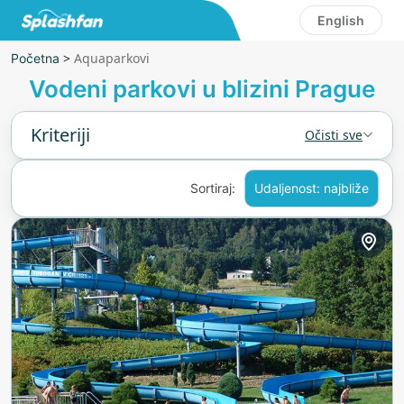
English
>
Aquaparkovi
Početna
Vodeni parkovi u blizini Prague
Kriteriji
Očisti sve
Sortiraj:
Udaljenost: najbliže