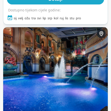
Dostupno tijekom cijele godine:
sij
velj
ožu
tra
svi
lip
srp
kol
ruj
lis
stu
pro