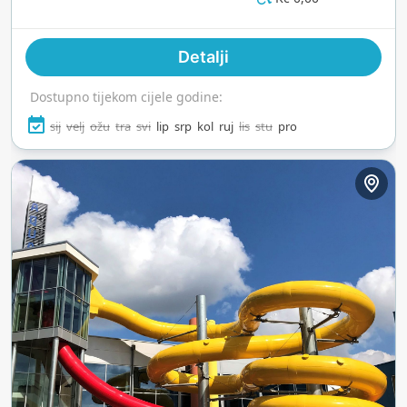
ovo je cijeli dan zabave pod češkim suncem.
Detalji
Dostupno tijekom cijele godine:
sij
velj
ožu
tra
svi
lip
srp
kol
ruj
lis
stu
pro