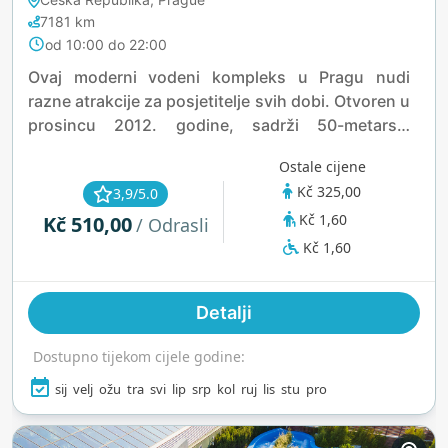
7181 km
od 10:00 do 22:00
Ovaj moderni vodeni kompleks u Pragu nudi
razne atrakcije za posjetitelje svih dobi. Otvoren u
prosincu 2012. godine, sadrži 50-metarski
zatvoreni bazen, whirlpool, divlju rijeku, dvije
Ostale cijene
tobogane, bazen za opuštanje i dječji bazen za
Kč 325,00
3,9/5.0
prskanje. U objektu se također nalazi poseban
Kč 1,60
Kč 510,00
dječji bazen za učenje plivanja, kao i dvije finske
/ Odrasli
saune i parne kupelji za ljubitelje wellnessa.
Kč 1,60
Pristupačnost je prioritet, cijeli centar je potpuno
prilagođen osobama s invaliditetom,
Detalji
osiguravajući ugodno iskustvo za sve. Bilo da
tražite zabavu, opuštanje ili wellness, ovaj vodeni
Dostupno tijekom cijele godine:
kompleks pruža idealno okruženje za odmor i
uživanje u vodenim aktivnostima.
sij
velj
ožu
tra
svi
lip
srp
kol
ruj
lis
stu
pro