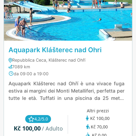
Aquapark Klášterec nad Ohri
Repubblica Ceca, Klášterec nad Ohří
7089 km
da 09:00 a 19:00
Aquapark Klášterec nad Ohří è una vivace fuga
estiva ai margini dei Monti Metalliferi, perfetta per
tutte le età. Tuffati in una piscina da 25 metri,
affronta correnti impetuose o scendi a tutta
Altri prezzi
velocità su scivoli lunghi fino a 128 metri. I
Kč 100,00
4,2/5.0
bambini si divertono nelle loro zone splash
Kč 70,00
Kč 100,00
dedicate, mentre gli adulti possono rilassarsi
/ Adulto
nelle vasche idromassaggio o sotto i funghi
Kč 0,00