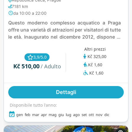
7181 km
da 10:00 a 22:00
Questo moderno complesso acquatico a Praga
offre una varietà di attrazioni per visitatori di tutte
le età. Inaugurato nel dicembre 2012, dispone di
una piscina coperta da 50 metri, una vasca
Altri prezzi
idromassaggio, un fiume selvaggio, due scivoli
Kč 325,00
3,9/5.0
d’acqua, una piscina per il relax e una piscina con
Kč 1,60
Kč 510,00
giochi d’acqua per bambini. La struttura include
/ Adulto
anche una piscina didattica dedicata ai più
Kč 1,60
piccoli, oltre a due saune finlandesi e bagni di
vapore per gli appassionati del benessere.
Dettagli
L’accessibilità è una priorità, con l’intero centro
completamente privo di barriere, garantendo
Disponibile tutto l'anno:
un’esperienza accogliente per tutti. Che tu cerchi
divertimento, relax o benessere, questo
gen
feb
mar
apr
mag
giu
lug
ago
set
ott
nov
dic
complesso acquatico offre un ambiente ideale per
rilassarsi e godersi le attività acquatiche.