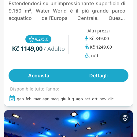
Estendendosi su un’impressionante superficie di
9.150 m², Water World è il più grande parco
acquatico dell’Europa Centrale. Questa
destinazione unica nel suo genere presenta tre
Altri prezzi
palazzi distinti, ciascuno progettato per offrire
Kč 849,00
4,2/5.0
un’esperienza unica, garantendo divertimento ed
Kč 1249,00
Kč 1149,00
emozioni per visitatori di ogni gusto.
/ Adulto
n/d
Acquista
Dettagli
Disponibile tutto l'anno:
gen
feb
mar
apr
mag
giu
lug
ago
set
ott
nov
dic