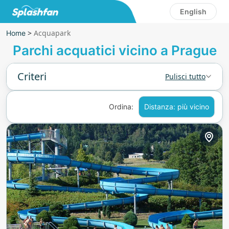
English
>
Acquapark
Home
Parchi acquatici vicino a Prague
Criteri
Pulisci tutto
Ordina:
Distanza: più vicino