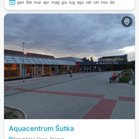
che fa tornare i visitatori ancora e ancora.
gen
feb
mar
apr
mag
giu
lug
ago
set
ott
nov
dic
Aquacentrum Šutka
Repubblica Ceca, Prague