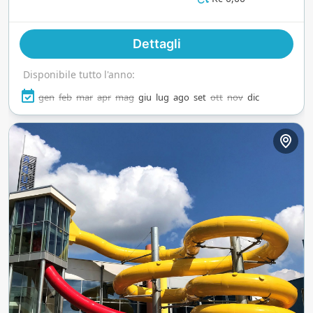
d’acqua. Con beach volley, trampolini e molto
altro, è una giornata piena di divertimento sotto il
Dettagli
sole ceco.
Disponibile tutto l'anno:
gen
feb
mar
apr
mag
giu
lug
ago
set
ott
nov
dic