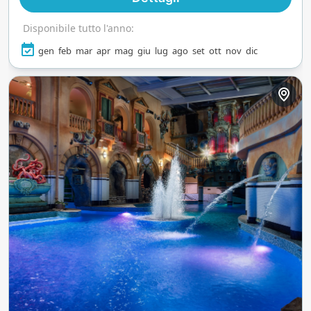
Disponibile tutto l'anno:
gen
feb
mar
apr
mag
giu
lug
ago
set
ott
nov
dic