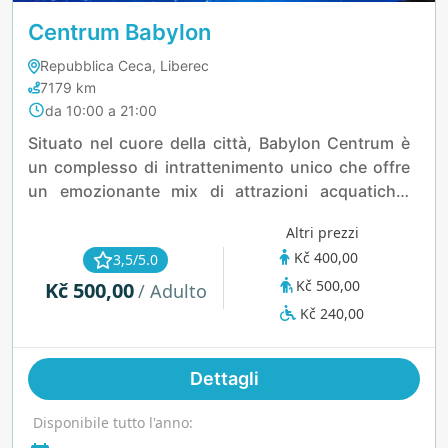
Centrum Babylon
Repubblica Ceca, Liberec
7179 km
da 10:00 a 21:00
Situato nel cuore della città, Babylon Centrum è
un complesso di intrattenimento unico che offre
un emozionante mix di attrazioni acquatiche,
strutture per il benessere e divertimenti per tutte
Altri prezzi
le età. Dalle scivolate mozzafiato ai rilassanti
Kč 400,00
3,5/5.0
fiumi pigri, il parco acquatico offre una fuga
Kč 500,00
Kč 500,00
avventurosa sia per le famiglie che per gli amanti
/ Adulto
del brivido. L’area benessere invita a rilassarsi con
Kč 240,00
saune di lusso e trattamenti rigeneranti, mentre i
bambini possono divertirsi per ore nelle zone
Dettagli
gioco interattive. Che tu voglia rilassarti,
esplorare o tuffarti nel divertimento acquatico,
Disponibile tutto l'anno:
questa destinazione offre un’esperienza dinamica