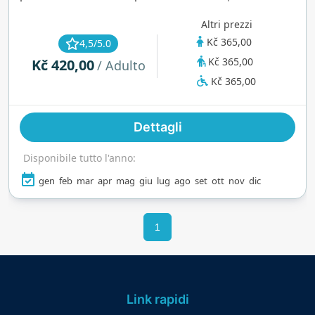
acquatica con scivoli, un’area benessere, un
Altri prezzi
centro fitness e spazi esterni stagionali. Aperto
Kč 365,00
4,5/5.0
tutti i giorni, è ideale per nuotare, rilassarsi e
Kč 365,00
Kč 420,00
divertirsi in famiglia tutto l’anno.
/ Adulto
Kč 365,00
Dettagli
Disponibile tutto l'anno:
gen
feb
mar
apr
mag
giu
lug
ago
set
ott
nov
dic
1
Link rapidi