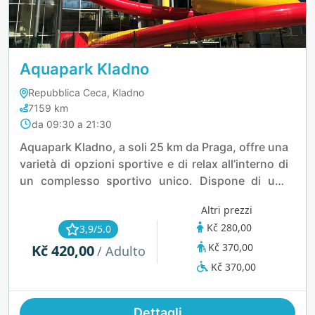
Aquapark Kladno
Repubblica Ceca, Kladno
7159 km
da 09:30 a 21:30
Aquapark Kladno, a soli 25 km da Praga, offre una
varietà di opzioni sportive e di relax all’interno di
un complesso sportivo unico. Dispone di una
piscina, uno stadio di atletica, un parco con
Altri prezzi
trampolini, una piscina estiva, una palestra
Kč 280,00
3,9/5.0
sportiva e aree giochi all’aperto, tutti situati vicino
Kč 370,00
Kč 420,00
al parco forestale di Lapák. Gli scivoli d’acqua,
/ Adulto
arricchiti da effetti luminosi e da un lancio “Turbo
Kč 370,00
Rocket”, rendono l’esperienza ancora più
divertente.
Dettagli