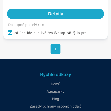
Detaily
Dostupné po celý rok:
led
úno
bře
dub
kvě
čvn
čvc
srp
zář
říj
lis
pro
1
Rychlé odkazy
Domů
Aquaparky
Blog
Zásady ochrany osobních údajů