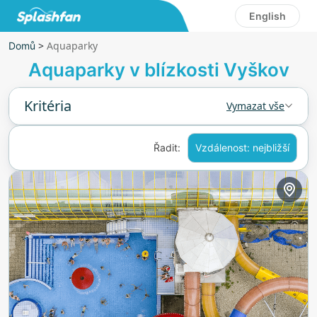
English
>
Aquaparky
Domů
Aquaparky v blízkosti Vyškov
Kritéria
Vymazat vše
Řadit:
Vzdálenost: nejbližší