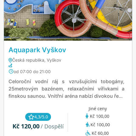
Aquapark Vyškov
Česká republika, Vyškov
od 07:00 do 21:00
Celoroční vodní ráj s vzrušujícími tobogány,
25metrovým bazénem, relaxačními vířivkami a
finskou saunou. Vnitřní aréna nabízí divokou řeku
a dětský vodní hrad, zatímco letní venkovní
Jiné ceny
prostor zahrnuje vyhřívaný 50metrový bazén,
Kč 100,00
4,3/5.0
vodní hřiště a plážový volejbal.
Kč 100,00
Kč 120,00
/ Dospělí
Kč 60,00