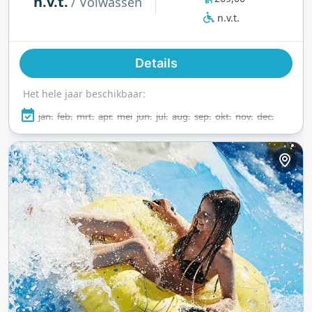
n.v.t.
/ Volwassen
die houdt van een verfrissende plons onder de
n.v.t.
open hemel. Hier lanceren torenhoge glijbanen
zoals de beroemde Vandkanonen dappere
Details
bezoekers door lussen en vrije vallen, terwijl
zachtere attracties en het warme, gastvrije
Het hele jaar beschikbaar:
golfslagbad plezier bieden voor jong en oud.
Kinderen lachen zich een weg door kleurrijke
jan.
feb.
mrt.
apr.
mei
jun.
jul.
aug.
sep.
okt.
nov.
dec.
waterspeelplaatsen, terwijl ouders ontspannen bij
verwarmde zwembaden omringd door
fluisterende bomen. Elke bocht brengt een
nieuwe verrassing, van racen op Surf Hill tot
rustig dobberen langs de Wild River. Meer dan
alleen een waterpark vangt Fårup Sommerland de
vreugde van de zomer, avontuur en pure Deense
hygge, allemaal in één levendige, groene
omgeving.