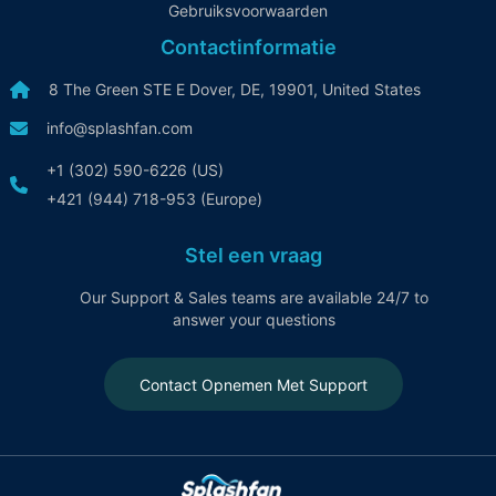
Gebruiksvoorwaarden
achtbanen. Het is een spetterend must-visit waar
herinneringen worden gemaakt, golf na golf!
Contactinformatie
8 The Green STE E Dover, DE, 19901, United States
info@splashfan.com
+1 (302) 590-6226 (US)
+421 (944) 718-953 (Europe)
Stel een vraag
Our Support & Sales teams are available 24/7 to
answer your questions
Contact Opnemen Met Support