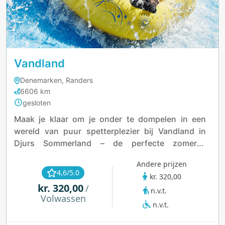
Vandland
Denemarken, Randers
6606 km
gesloten
Maak je klaar om je onder te dompelen in een
wereld van puur spetterplezier bij Vandland in
Djurs Sommerland – de perfecte zomerse
ontsnapping voor gezinnen en sensatiezoekers!
Andere prijzen
Als het grootste waterpark van Denemarken
4,6/5.0
kr. 320,00
binnen een pretpark, biedt Vandland een
kr. 320,00
/
n.v.t.
fantastische mix van adrenalineverhogende
Volwassen
glijbanen, ontspannende zwembaden en speelse
n.v.t.
zones voor alle leeftijden. Hier kunnen kleine