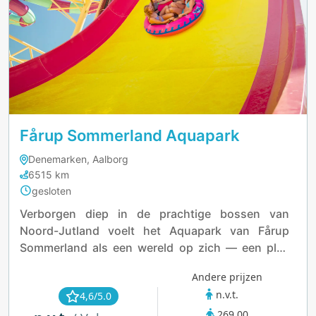
Fårup Sommerland Aquapark
Denemarken, Aalborg
6515 km
gesloten
Verborgen diep in de prachtige bossen van
Noord-Jutland voelt het Aquapark van Fårup
Sommerland als een wereld op zich — een plek
waar spanning en natuur samensmelten tot één
Andere prijzen
onvergetelijk avontuur. Bekend als het grootste
n.v.t.
4,6/5.0
buitenwaterpark van Denemarken, is het een
269,00
paradijs voor gezinnen, waaghalzen en iedereen