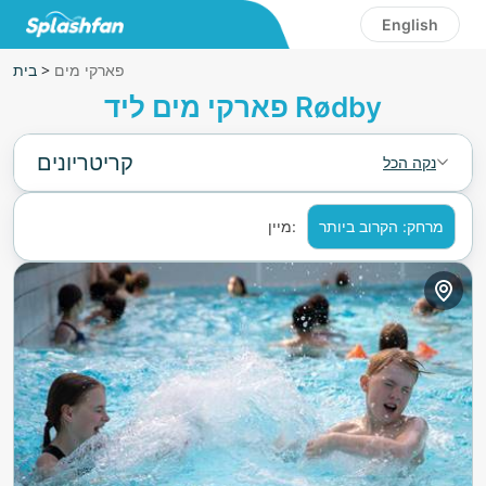
English
פארקי מים
>
בית
פארקי מים ליד Rødby
קריטריונים
נקה הכל
מרחק: הקרוב ביותר
מיין: