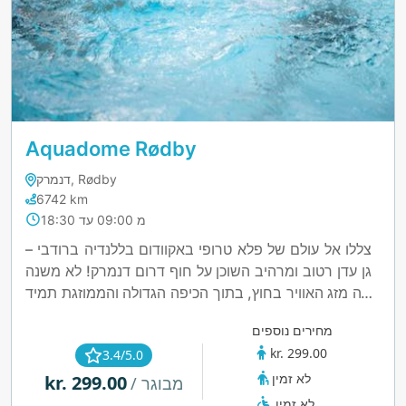
Aquadome Rødby
דנמרק, Rødby
6742 km
מ 09:00 עד 18:30
צללו אל עולם של פלא טרופי באקוודום בללנדיה ברודבי –
גן עדן רטוב ומרהיב השוכן על חוף דרום דנמרק! לא משנה
מה מזג האוויר בחוץ, בתוך הכיפה הגדולה והממוזגת תמיד
קיץ, עם עצי דקל מתנודדים, מים צלולים והרפתקאות
מחירים נוספים
מימיות שירגשו כל בן משפחה. לחובבי האדרנלין, התכוננו
kr. 299.00
3.4/5.0
לזנק במגלשות מים פראיות, להתפתל במנהרות ולאתגר
לא זמין
kr. 299.00
את הגלים בבריכת הגלים הענקית שמביאה את החוף
/ מבוגר
פנימה. מעדיפים להירגע? שטו בנחת לאורך הנהר הטרופי
לא זמין