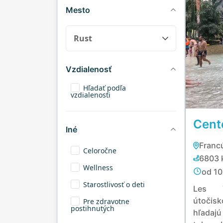
Mesto
Vzdialenosť
Hľadať podľa
vzdialenosti
Cente
Iné
Franc
Celoročne
6803 
Wellness
od 10
Starostlivosť o deti
Les T
útočisk
Pre zdravotne
postihnutých
hľadajú