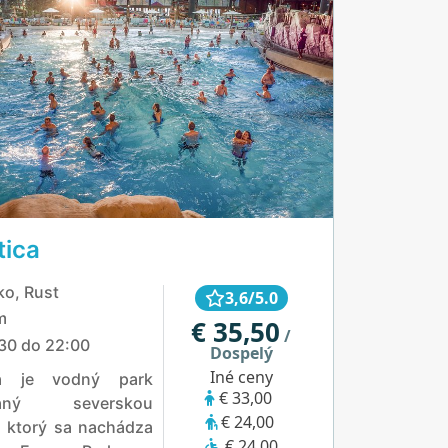
tica
o, Rust
3,6/5.0
m
€ 35,50
/
30 do 22:00
Dospelý
Iné ceny
ca je vodný park
€ 33,00
ovaný severskou
€ 24,00
, ktorý sa nachádza
€ 24,00