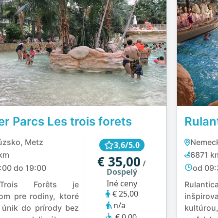
r Parcs Les trois forets
Rulan
úzsko, Metz
Nemeck
3,6/5.0
km
6871 k
€ 35,00
/
:00 do 19:00
od 09:
Dospelý
Iné ceny
rois Forêts je
Rulanti
€ 25,00
om pre rodiny, ktoré
inšpir
n/a
 únik do prírody bez
kultúrou
€ 0,00