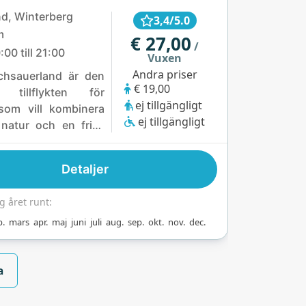
lturer genom
nd, Winterberg
3,4/5.0
öna skogar. De små
m
€ 27,00
/
fa djur på gården,
:00 till 21:00
Vuxen
inns till och med ett
Andra priser
chsauerland är den
 total avkoppling.
€ 19,00
a tillflykten för
r Heide samlar allt
ej tillgängligt
 som vill kombinera
lj behöver: natur,
ej tillgängligt
 natur och en frisk
r och massor av
ft. Inbäddat i de
som väntar på att
kullarna i Tysklands
Detaljer
nd-region, omges
ärla från Center
g året runt:
v skogar och dalar
b.
mars
apr.
maj
juni
juli
aug.
sep.
okt.
nov.
dec.
rvandlar varje
 eller cykeltur till
skön flykt. Mysiga
a
ch bergsvibbar gör
 känns som ett hem
 – fast med mycket