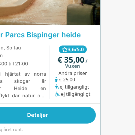
r Parcs Bispinger heide
d, Soltau
3,6/5.0
m
€ 35,00
/
:00 till 21:00
Vuxen
Andra priser
i hjärtat av norra
€ 25,00
ands skogar är
ej tillgängligt
nger Heide en
ej tillgängligt
tflykt där natur och
 går hand i hand.
ysiga stugor,
Detaljer
or och husbåtar är
 att känna sig nära
g året runt:
 samtidigt som man