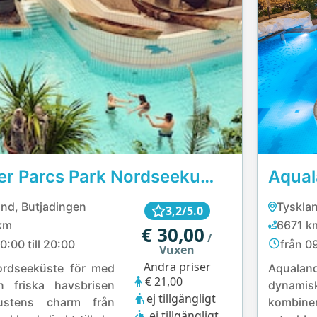
Center Parcs Park Nordseekuste
Aqual
and, Butjadingen
Tysklan
3,2/5.0
km
6671 k
€ 30,00
/
0:00 till 20:00
från 09
Vuxen
Andra priser
ordseeküste för med
Aqual
€ 21,00
n friska havsbrisen
dynamis
ej tillgängligt
ustens charm från
kombin
ej tillgängligt