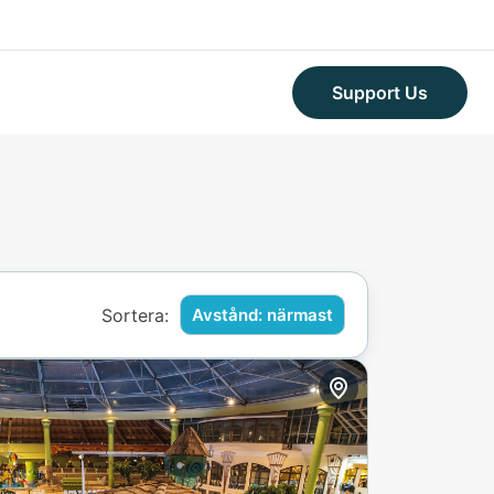
Support Us
Sortera:
Avstånd: närmast