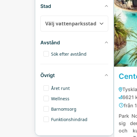
Stad
Avstånd
Sök efter avstånd
Övrigt
Året runt
Tyskl
6621 
Wellness
från 1
Barnomsorg
Park N
Funktionshindrad
sig de
och k