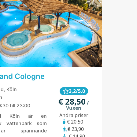
and Cologne
d, Köln
3,2/5.0
m
€ 28,50
/
:30 till 23:00
Vuxen
Andra priser
and Köln är en
€ 20,50
k vattenpark som
€ 23,90
erar spännande
€ 14,90