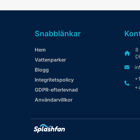
utsträc
snabba 
dig på d
plask
Snabblänkar
Kont
lekzo
vattenku
Hem
8
du ta 
DE
Vattenparker
strömme
eller
in
Blogg
bubbla
+1
Integritetspolicy
meda
+4
GDPR-efterlevnad
omgivn
dina be
Användarvillkor
poolen 
vandrin
eller a
friska
picknick