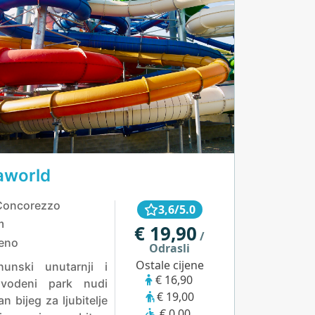
aworld
, Concorezzo
3,6/5.0
m
€ 19,90
/
eno
Odrasli
Ostale cijene
hunski unutarnji i
€ 16,90
 vodeni park nudi
€ 19,00
n bijeg za ljubitelje
€ 0,00