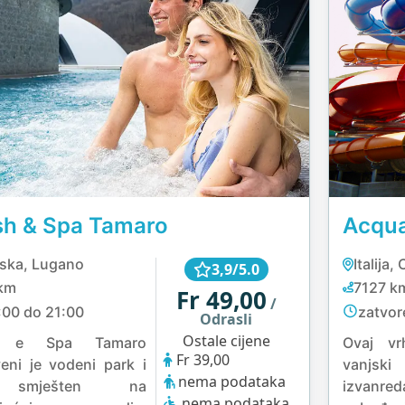
sh & Spa Tamaro
Acqu
rska, Lugano
Italija
3,9/5.0
km
7127 k
Fr 49,00
/
:00 do 21:00
zatvor
Odrasli
Ostale cijene
h e Spa Tamaro
Ovaj vr
Fr 39,00
veni je vodeni park i
vanjski
nema podataka
smješten na
izvanreda
nema podataka