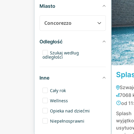
Miasto
Odległość
Szukaj według
odległości
Spla
Inne
Szwaj
Cały rok
7068 
Wellness
od 11
Opieka nad dziećmi
Splas
wyjątko
Niepełnosprawni
usyt