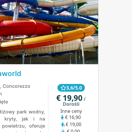
aworld
, Concorezzo
3,6/5.0
m
€ 19,90
/
ięte
Dorośli
Inne ceny
tiżowy park wodny,
€ 16,90
 kryty, jak i na
€ 19,00
powietrzu, oferuje
€ 0,00