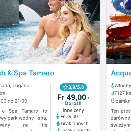
sh & Spa Tamaro
Acqu
caria, Lugano
Włochy
3,9/5.0
km
7127 k
Fr 49,00
/
:00 do 21:00
zamkn
Dorośli
Inne ceny
h e Spa Tamaro to
Ten pres
Fr 39,00
wy park wodny i spa,
zarówno
brak danych
uowany na tle
świeżym 
brak danych