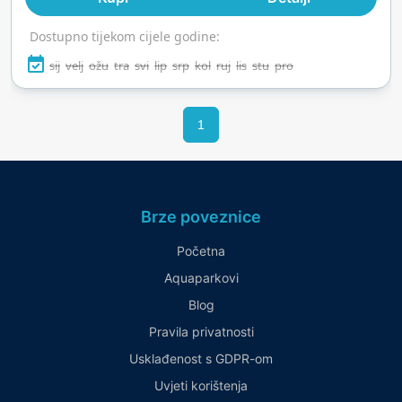
sunce, Aquafan je val nezaboravnih trenutaka.
Dostupno tijekom cijele godine:
sij
velj
ožu
tra
svi
lip
srp
kol
ruj
lis
stu
pro
1
Brze poveznice
Početna
Aquaparkovi
Blog
Pravila privatnosti
Usklađenost s GDPR-om
Uvjeti korištenja