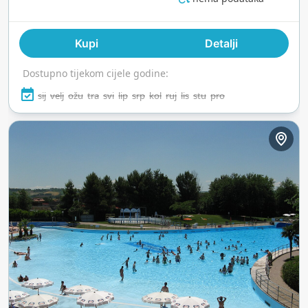
Castillo. Veliki bazen s valovima Baía de Ondas i
mirna Laguna del Sol dodatno doprinose
Kupi
Detalji
opuštenoj, plažnoj atmosferi. VIP kabine i
privatne vile nude dodatnu udobnost, a nekoliko
Dostupno tijekom cijele godine:
restorana osigurava da ostanete osvježeni
tijekom cijelog dana. Otvoren tijekom ljeta,
sij
velj
ožu
tra
svi
lip
srp
kol
ruj
lis
stu
pro
Mirabeach je sunčano utočište ispunjeno
zabavom, opuštanjem i prazničnim ugođajem.