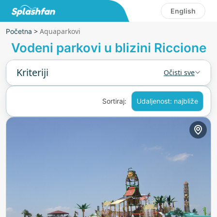
English
>
Aquaparkovi
Početna
Vodeni parkovi u blizini Riccione
Kriteriji
Očisti sve
Sortiraj:
Udaljenost: najbliže