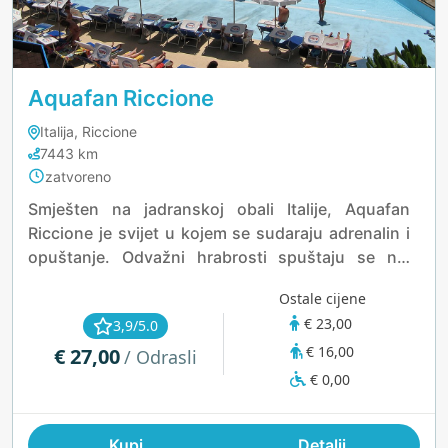
Aquafan Riccione
Italija, Riccione
7443 km
zatvoreno
Smješten na jadranskoj obali Italije, Aquafan
Riccione je svijet u kojem se sudaraju adrenalin i
opuštanje. Odvažni hrabrosti spuštaju se niz
Kamikaze, dok zavojiti StrizzaCool šalje vozače u
Ostale cijene
vrtlog smijeha. Za one koji traže mir, Poseidon
€ 23,00
3,9/5.0
Lagoon nudi spokojne vode i kaskadne slapove.
€ 16,00
€ 27,00
Mali avanturisti pronalaze radost u bazenu s
/ Odrasli
slonovima i na plaži Arca, dok glazba, talijanska
€ 0,00
kuhinja i ljetni festivali pretvaraju park u živopisno
utočište. Bilo da jure za uzbuđenjima ili upijaju
Kupi
Detalji