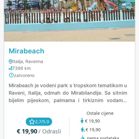
Mirabeach
Italija, Ravenna
7396 km
zatvoreno
Mirabeach je vodeni park s tropskom tematikom u
Raveni, Italija, odmah do Mirabilandije. Sa sitnim
bijelim pijeskom, palmama i tirkiznim vodama,
dojam je kao da ste u Karibima usred Europe. Park
Ostale cijene
se prostire na 70.000 m² i nudi uzbudljive
€ 19,90
2,7/5.0
tobogane poput Vuelta Vertigo i Rio Diablo za
€ 19,90
€ 19,90
ljubitelje avanture, dok obitelji mogu uživati u
/ Odrasli
opuštajućoj rijeci Rio Angel ili šarenom igralištu El
nema podataka