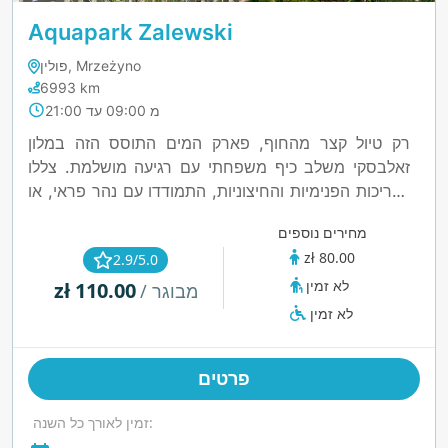
Aquapark Zalewski
פולין, Mrzeżyno
6993 km
מ 09:00 עד 21:00
רק טיול קצר מהחוף, פארק המים התוסס הזה במלון
זאלבסקי משלב כיף משפחתי עם רגיעה מושלמת. צללו
לבריכות הפנימיות והחיצוניות, התמודדו עם נהר פראי, או
התרגעו בג'קוזי ובסאונות בנושאים שונים. הילדים יאהבו
מחירים נוספים
את אזור ההברשה עם ספינות פיראטים ויצורי ים, בעוד
zł 80.00
2.9/5.0
שהמבוגרים יוכלו לברוח לאזור הספא והוולנס. עם משהו
לא זמין
zł 110.00
לכל גיל, זהו מקלט מים פעיל לאורך כל השנה על שפת הים.
/ מבוגר
לא זמין
פרטים
זמין לאורך כל השנה: