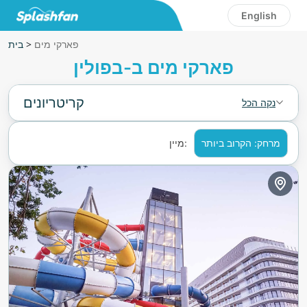
English
פארקי מים
>
בית
פארקי מים ב-בפולין
קריטריונים
נקה הכל
מרחק: הקרוב ביותר
מיין: