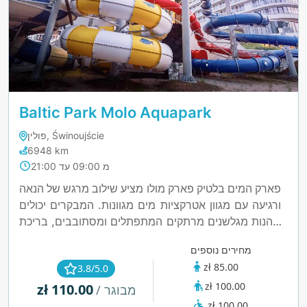
Baltic Park Molo Aquapark
פולין, Świnoujście
6948 km
מ 09:00 עד 21:00
פארק המים בלטיק פארק מולו מציע שילוב מרגש של הנאה
ורגיעה עם מגוון אטרקציות מים מגוונות. המבקרים יכולים
ליהנות מגלשנים מרתקים המתפתלים ומסתובבים, בריכת
גלים המדמה את קצב האוקיינוס ובריכות מרווחות
מחירים נוספים
המתאימות למשפחות ולשחיינים כאחד. פארק המים כולל
zł 85.00
3.8/5.0
גם אזור ספא מרגיע עם סאונות וג'קוזי, המעניקים את האיזון
zł 100.00
zł 110.00
המושלם בין אדרנלין ושלווה. עם מתקנים מודרניים ואווירה
/ מבוגר
תוססת, זהו יעד מוביל לאוהבי המים המחפשים גם
zł 100.00