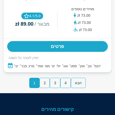
מרגשות כמו האנקונדה באורך 176 מטרים. עם מים
מחירים נוספים
צלולים, ספא, מרכז כושר ובית קפה ים תיכוני נעים, זהו
zł 73.00
4.1/5.0
מקום מושלם לכיף משפחתי ולבריאות.
zł 73.00
zł 89.00
/ מבוגר
zł 73.00
פרטים
זמין לאורך כל השנה:
דצמ׳
נוב׳
אוק׳
ספט׳
אוג׳
יולי
יוני
מאי
אפר׳
מרץ
פבר׳
ינו׳
הבא
4
3
2
1
קישורים מהירים