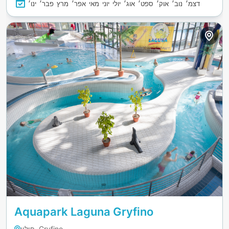
דצמ׳
נוב׳
אוק׳
ספט׳
אוג׳
יולי
יוני
מאי
אפר׳
מרץ
פבר׳
ינו׳
Aquapark Laguna Gryfino
פולין, Gryfino