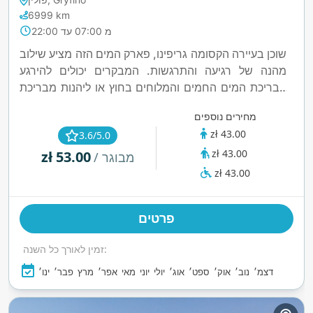
6999 km
מ 07:00 עד 22:00
שוכן בעיירה הקסומה גריפינו, פארק המים הזה מציע שילוב
מהנה של רגיעה והתרגשות. המבקרים יכולים להירגע
בבריכת המים החמים והמלוחים בחוץ או ליהנות מבריכת
העיסוי המרגיעה. למי שמחפש הרפתקה, המקום כולל
מחירים נוספים
מגלשת "חור שחור" באורך 72 מטר ומגלשת פונטון באורך
zł 43.00
3.6/5.0
50 מטר, שמבטיחות חוויות מרגשות לכל הגילאים.
zł 43.00
zł 53.00
משפחות יעריכו את אזור הילדים המיוחד, הכולל גייזר
/ מבוגר
ובריכות רדודות. מעבר לאטרקציות המימיות, האורחים
zł 43.00
יכולים להתפנק בחוויות בריאות כמו סאונות אינפרא-אדום
ויבשות, מערת מלח וסולריום.
פרטים
זמין לאורך כל השנה:
דצמ׳
נוב׳
אוק׳
ספט׳
אוג׳
יולי
יוני
מאי
אפר׳
מרץ
פבר׳
ינו׳