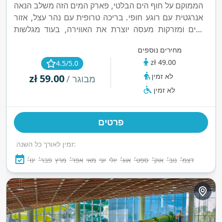
הממוקם על חוף הים הבלטי, פארק המים הזה משלב הנאה
אנרגטית עם רוגע חופי. בריכה טרופית עם נהר עצל, אזור
גלים ומזרקות מעסה יוצרת את האווירה, בעוד מגלשות
מהירות מעניקות זריקת אדרנלין. לרגעים איטיים יותר, יש
מחירים נוספים
אזור אדים וסאונת מערה עם מפל מים. זהו מפלט לכל ימות
zł 49.00
4.5/5.0
השנה שבו הריגוש פוגש את השלווה.
לא זמין
zł 59.00
/ מבוגר
לא זמין
פרטים
זמין לאורך כל השנה:
דצמ׳
נוב׳
אוק׳
ספט׳
אוג׳
יולי
יוני
מאי
אפר׳
מרץ
פבר׳
ינו׳