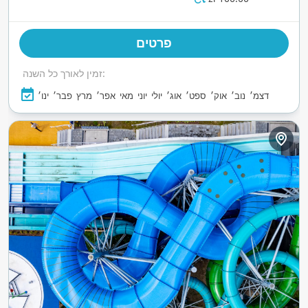
הרפתקה וגם רגיעה על חוף הים.
פרטים
זמין לאורך כל השנה:
דצמ׳
נוב׳
אוק׳
ספט׳
אוג׳
יולי
יוני
מאי
אפר׳
מרץ
פבר׳
ינו׳