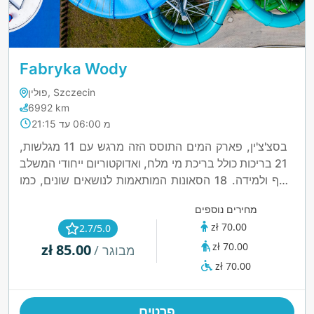
Fabryka Wody
פולין, Szczecin
6992 km
מ 06:00 עד 21:15
בסצ'צ'ין, פארק המים התוסס הזה מרגש עם 11 מגלשות,
21 בריכות כולל בריכת מי מלח, ואדוקטוריום ייחודי המשלב
כיף ולמידה. 18 הסאונות המותאמות לנושאים שונים, כמו
סאונת הוולקנית, וחוף חיצוני עם זרמי עיסוי יוצרים רגעים
מחירים נוספים
בלתי נשכחים.
zł 70.00
2.7/5.0
zł 70.00
zł 85.00
/ מבוגר
zł 70.00
פרטים