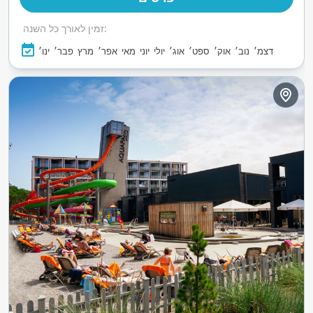
זמין לאורך כל השנה:
דצמ׳
נוב׳
אוק׳
ספט׳
אוג׳
יולי
יוני
מאי
אפר׳
מרץ
פבר׳
ינו׳