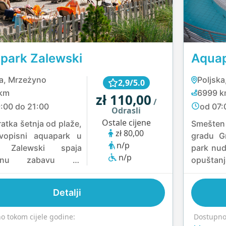
park Zalewski
Aquap
ka, Mrzeżyno
Poljska
2,9/5.0
km
6999 
zł 110,00
/
:00 do 21:00
od 07:
Odrasli
Ostale cijene
atka šetnja od plaže,
Smešte
zł 80,00
ivopisni aquapark u
gradu Gr
n/p
u Zalewski spaja
park nud
n/p
ičnu zabavu sa
opušta
nim opuštanjem.
Posjetioc
te u unutrašnje i
toplom,
Detalji
e bazene, hrabro se
bazenu
 u divlju rijeku ili se
umiru
o tokom cijele godine:
Dostupno 
ite u tematskim
bazenu.