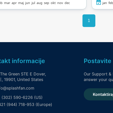
eb
mar
apr
maj
jun
jul
aug
sep
okt
nov
dec
jan
fe
zijima i saunama.
avantu
e obožavati zonu za
tobogan
nje sa piratskim
metra i
1
vima i morskim
dug 50 
njima, dok odrasli
uzbuđen
objeći u wellness
Porodice
i na otvoreni spa. Sa
dječije 
ima za sve uzraste,
gejzirom
cjelogodišnji vodeni
Osim vode
ore.
se mogu 
akt informacije
Postavite 
isku
infracrv
 The Green STE E Dover,
Our Support & 
slane peć
, 19901, United States
answer your qu
fo@splashfan.com
Kontaktira
 (302) 590-6226 (US)
21 (944) 718-953 (Europe)