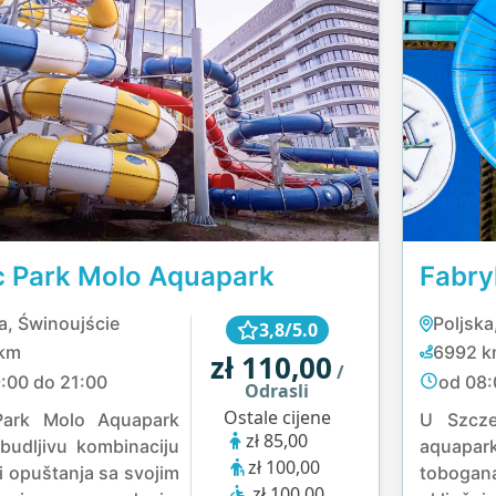
ic Park Molo Aquapark
Fabr
a, Świnoujście
Poljska
3,8/5.0
km
6992 
zł 110,00
/
:00 do 21:00
od 08:
Odrasli
Ostale cijene
 Park Molo Aquapark
U Szcze
zł 85,00
budljivu kombinaciju
aquapark
zł 100,00
i opuštanja sa svojim
toboga
zł 100,00