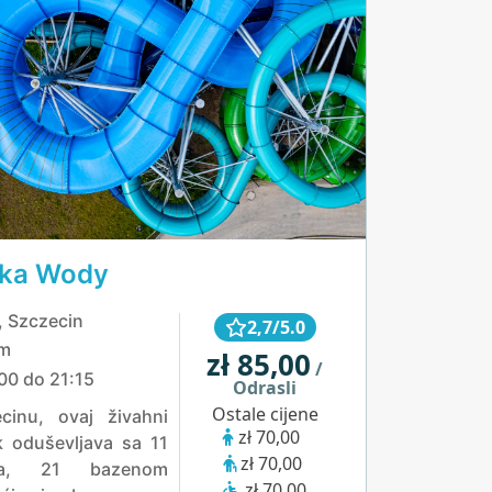
yka Wody
, Szczecin
2,7/5.0
km
zł 85,00
/
00 do 21:15
Odrasli
Ostale cijene
cinu, ovaj živahni
zł 70,00
 oduševljava sa 11
zł 70,00
na, 21 bazenom
zł 70,00