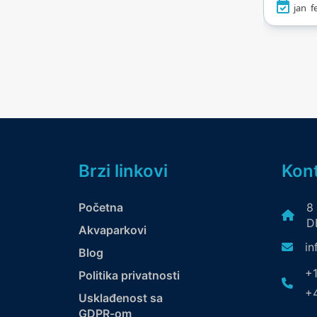
jan
f
džaku
Djeca ć
prska
brodo
stvore
mogu p
zonu il
sadržaj
ovo je 
raj uz m
Brzi linkovi
Kont
Početna
8
DE
Akvaparkovi
in
Blog
+1
Politika privatnosti
+4
Usklađenost sa
GDPR-om