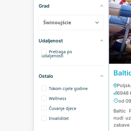
Grad
Udaljenost
Pretraga po
udaljenosti
Balt
Ostalo
Poljsk
Tokom cijele godine
6948 
Wellness
od 09
Čuvanje djece
Baltic
nudi uz
Invaliditet
zabave 