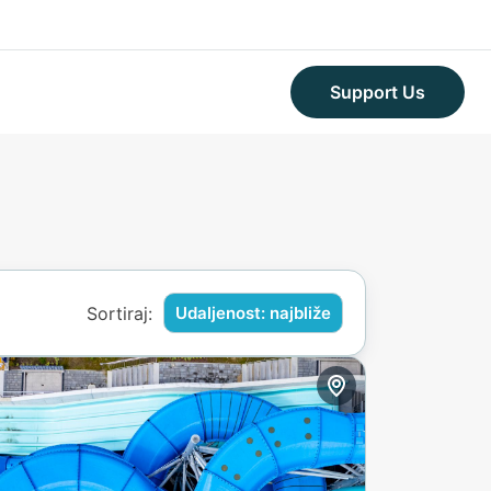
Support Us
Sortiraj:
Udaljenost: najbliže