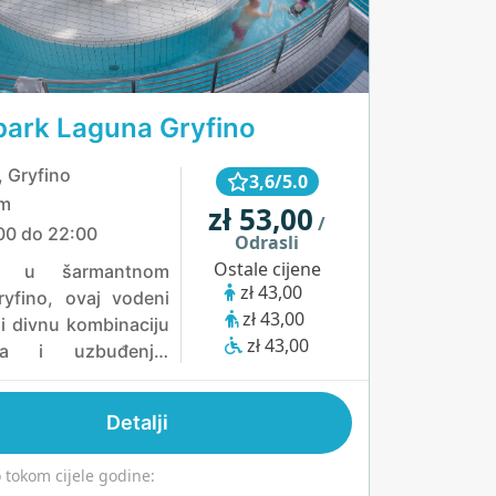
ark Laguna Gryfino
, Gryfino
3,6/5.0
km
zł 53,00
/
00 do 22:00
Odrasli
Ostale cijene
n u šarmantnom
zł 43,00
yfino, ovaj vodeni
zł 43,00
i divnu kombinaciju
zł 43,00
nja i uzbuđenja.
i se mogu opustiti u
 slanom vanjskom
Detalji
 ili uživati u
jućem masažnom
tokom cijele godine:
 Za one koji traže