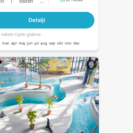
ujući i bazen sa
om vodom, te
enim
Detalji
rijumom koji spaja
 učenje. Njegove 18
tokom cijele godine:
kih sauna, poput
b
mar
apr
maj
jun
jul
aug
sep
okt
nov
dec
saune, i vanjska
 sa masažnim
icama stvaraju
vne trenutke.