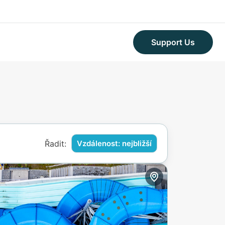
Support Us
Řadit:
Vzdálenost: nejbližší