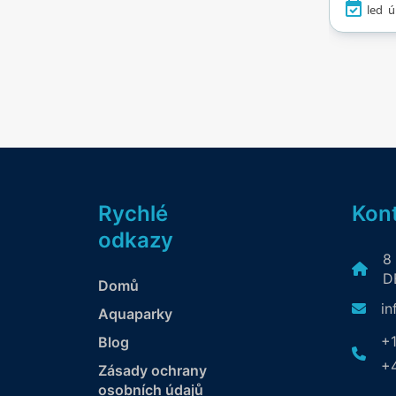
led
ú
vířivká
zamilu
radová
loděmi
zatím
uniknou
nebo 
něčím 
katego
vodní r
Rychlé
Kont
odkazy
8
DE
Domů
in
Aquaparky
+1
Blog
+4
Zásady ochrany
osobních údajů