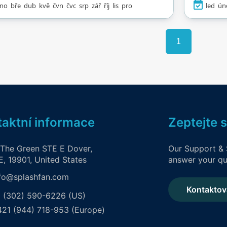
no
bře
dub
kvě
čvn
čvc
srp
zář
říj
lis
pro
led
ún
ch a saunách. Děti si
Pro ty
jí zónu s vodními
dobrod
nkami s pirátskými
skluzavk
1
 a mořskými tvory,
72 met
co dospělí mohou
skluzavk
t do wellness oblasti
které za
venkovního spa. S
všechny
pro každou věkovou
Rodiny 
rii je to celoroční
dětskou
áj u moře.
mělkým
aktní informace
Zeptejte 
vodních
mohou 
 The Green STE E Dover,
Our Support & 
zážit
, 19901, United States
answer your qu
infračer
fo@splashfan.com
solná je
Kontaktov
 (302) 590-6226 (US)
21 (944) 718-953 (Europe)