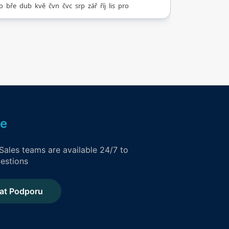
o
bře
dub
kvě
čvn
čvc
srp
zář
říj
lis
pro
, kteří hledají
ružství, je zde
a Black Hole dlouhá
rů a pontonová
a o délce 50 metrů,
ručují vzrušení pro
 věkové kategorie.
ocení vyhrazenou
 zónu s gejzírem a
i bazénky. Kromě
se
 atrakcí si hosté
dopřát wellness
Sales teams are available 24/7 to
ky, jako jsou
estions
vené a suché sauny,
skyně a solárium.
at Podporu