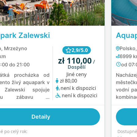
park Zalewski
Aquap
o, Mrzeżyno
Polsko,
2,9/5.0
km
6999 
zł 110,00
/
:00 do 21:00
od 07:
Dospělí
Jiné ceny
átká procházka od
Nacháze
zł 80,00
tento živý aquapark v
městečk
není k dispozici
 Zalewski spojuje
vodní pa
není k dispozici
nnou zábavu s
kombin
alým odpočinkem.
vzrušen
e se do vnitřních i
mohou o
Detaily
ích bazénů, odvažte
venko
divoké řece nebo se
slanou 
é po celý rok:
Dostupné 
ěte v tematických
uklidňuj