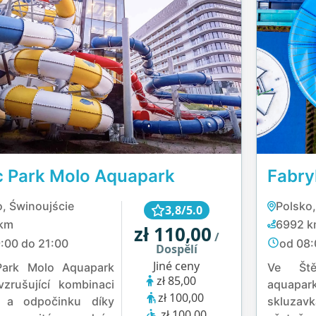
ic Park Molo Aquapark
Fabr
o, Świnoujście
Polsko,
3,8/5.0
km
6992 
zł 110,00
/
:00 do 21:00
od 08:
Dospělí
Jiné ceny
 Park Molo Aquapark
Ve Ště
zł 85,00
vzrušující kombinaci
aquap
zł 100,00
 a odpočinku díky
skluza
zł 100,00