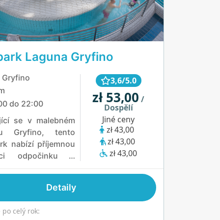
ark Laguna Gryfino
 Gryfino
3,6/5.0
km
zł 53,00
/
00 do 22:00
Dospělí
Jiné ceny
jící se v malebném
zł 43,00
u Gryfino, tento
zł 43,00
rk nabízí příjemnou
zł 43,00
aci odpočinku a
í. Návštěvníci si
dpočinout v teplém
Detaily
vním bazénu se
vodou nebo si užít
po celý rok:
ící masážní bazén.