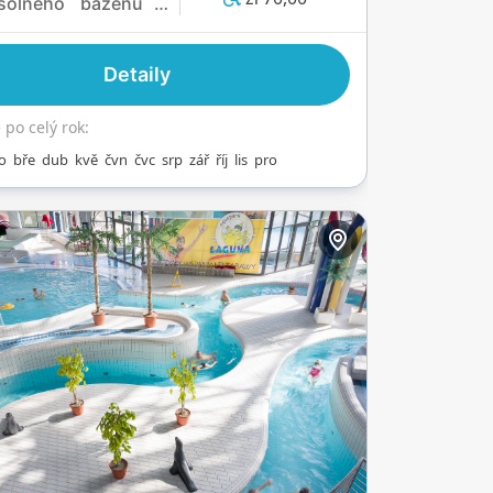
solného bazénu a
ným edukatoriem,
spojuje zábavu a
Detaily
ávání. Jeho 18
kých saun, jako je
po celý rok:
nická sauna, a
o
bře
dub
kvě
čvn
čvc
srp
zář
říj
lis
pro
í pláž s masážními
ami vytvářejí
nutelné zážitky.