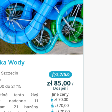
yka Wody
 Szczecin
2,7/5.0
km
zł 85,00
/
00 do 21:15
Dospělí
Jiné ceny
tíně tento živý
zł 70,00
ark nadchne 11
zł 70,00
vkami, 21 bazény
zł 70,00