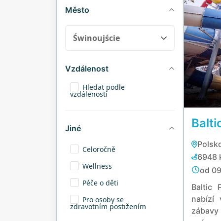
Město
Vzdálenost
Hledat podle
vzdálenosti
Balt
Jiné
Polsk
Celoročně
6948 
Wellness
od 09
Péče o děti
Baltic
nabízí 
Pro osoby se
zdravotním postižením
zábavy