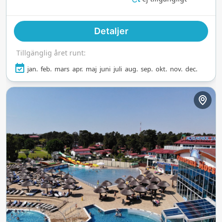
utomhusspat. Med något för alla åldrar är det en
vattenoas vid havet året runt.
Detaljer
Tillgänglig året runt:
jan.
feb.
mars
apr.
maj
juni
juli
aug.
sep.
okt.
nov.
dec.