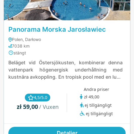
Panorama Morska Jarosławiec
Polen, Darłowo
7038 km
stängt
Beläget vid Östersjökusten, kombinerar denna
vattenpark högenergisk underhållning med
kustnära avkoppling. En tropisk pool med en lugn
flod, vågzonen och masserande gejsrar sätter
Andra priser
stämningen, medan snabba rutschbanor ger en
zł 49,00
4,5/5.0
adrenalinkick. För lugnare stunder finns en
ej tillgängligt
zł 59,00
ångzon och en grottbastu med vattenfall. Det är
/ Vuxen
en året-runt-resa där spänning möter lugn.
ej tillgängligt
Detaljer