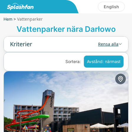
English
>
Vattenparker
Hem
Vattenparker nära Darłowo
Kriterier
Rensa alla
Sortera:
Avstånd: närmast