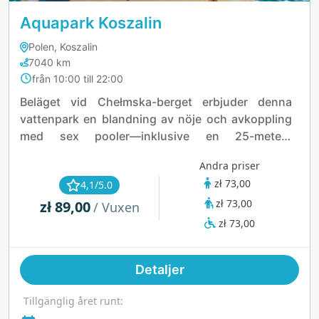
Aquapark Koszalin
Polen, Koszalin
7040 km
från 10:00 till 22:00
Beläget vid Chełmska-berget erbjuder denna
vattenpark en blandning av nöje och avkoppling
med sex pooler—inklusive en 25-meters
motionsbassäng och ett barnområde—samt
Andra priser
spännande rutschkanor som den 176 meter långa
zł 73,00
4,1/5.0
Anaconda. Med kristallklart vatten, ett spa, ett
zł 73,00
zł 89,00
fitnesscenter och ett mysigt medelhavscafé är
/ Vuxen
det en perfekt plats för familjekul och välmående.
zł 73,00
Detaljer
Tillgänglig året runt: