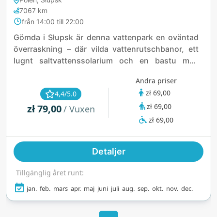
7067 km
från 14:00 till 22:00
Gömda i Słupsk är denna vattenpark en oväntad
överraskning – där vilda vattenrutschbanor, ett
lugnt saltvattenssolarium och en bastu med
utsikt över skogsklädda dammar förenas i en
Andra priser
oväntat fridfull tillflyktsort. Tänk familjekul möter
zł 69,00
4,4/5.0
spadag, allt under ett vågformat tak.
zł 69,00
zł 79,00
/ Vuxen
zł 69,00
Detaljer
Tillgänglig året runt:
jan.
feb.
mars
apr.
maj
juni
juli
aug.
sep.
okt.
nov.
dec.