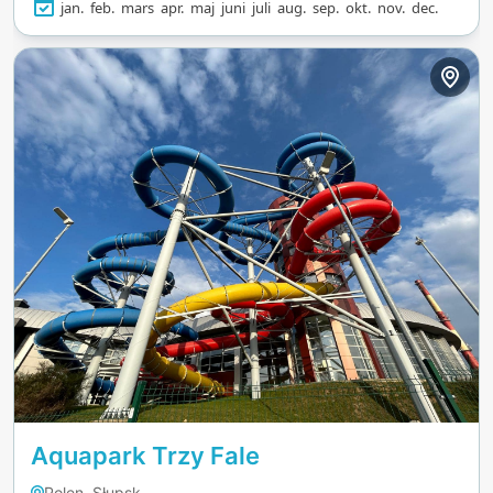
jan.
feb.
mars
apr.
maj
juni
juli
aug.
sep.
okt.
nov.
dec.
Aquapark Trzy Fale
Polen, Słupsk