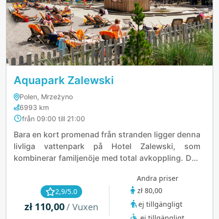
Aquapark Zalewski
Polen, Mrzeżyno
6993 km
från 09:00 till 21:00
Bara en kort promenad från stranden ligger denna
livliga vattenpark på Hotel Zalewski, som
kombinerar familjenöje med total avkoppling. Dyk
ner i inomhus- och utomhuspoolerna, våga dig på
Andra priser
den vilda floden eller koppla av i tematiska
zł 80,00
2,9/5.0
jacuzzis och bastur. Barnen kommer att älska
ej tillgängligt
zł 110,00
splashzonen med piratskepp och havsdjur,
/ Vuxen
medan vuxna kan fly till wellnessområdet eller
ej tillgängligt