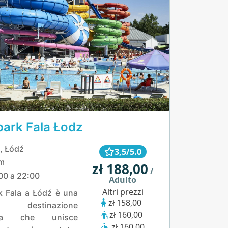
ark Fala Łodz
, Łódź
3,5/5.0
m
zł 188,00
/
00 a 22:00
Adulto
Altri prezzi
 Fala a Łódź è una
zł 158,00
e destinazione
zł 160,00
ica che unisce
zł 160,00