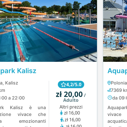
park Kalisz
Aquap
a, Kalisz
Polonia
4,2/5.0
km
7369 k
zł 20,00
/
:00 a 22:00
da 09:
Adulto
Altri prezzi
ark Kalisz è una
Aquapark
zł 16,00
azione vivace che
vivac
zł 16,00
na emozionanti
acquat
zł 16,00