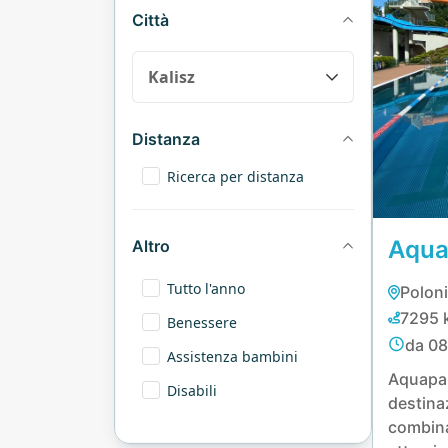
Città
Distanza
Ricerca per distanza
Aqua
Altro
Tutto l'anno
Poloni
7295 
Benessere
da 08
Assistenza bambini
Aquap
Disabili
destin
combi