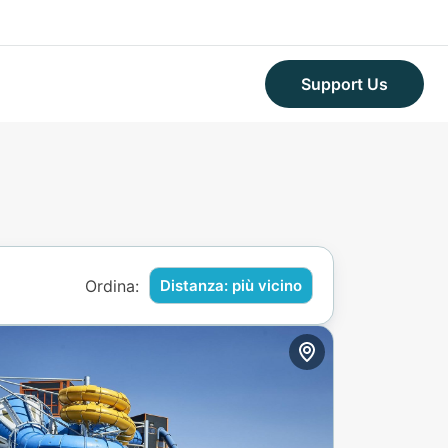
Support Us
Ordina:
Distanza: più vicino