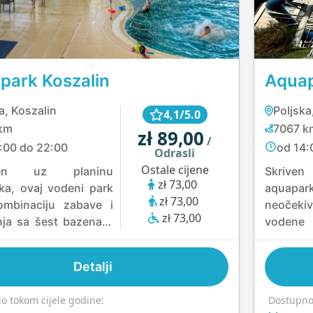
park Koszalin
Aquap
a, Koszalin
Poljska
4,1/5.0
km
7067 k
zł 89,00
/
:00 do 22:00
od 14:
Odrasli
Ostale cijene
ten uz planinu
Skriven
zł 73,00
a, ovaj vodeni park
aquapa
zł 73,00
ombinaciju zabave i
neočekiv
zł 73,00
nja sa šest bazena—
vodene
ujući 25-metarski
solarij
a plivanje i dječiju
sauna
Detalji
kao i uzbudljive
šumske r
ane poput 176-
jedno
o tokom cijele godine:
Dostupno 
skog Anaconde. Sa
spokojno