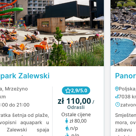
park Zalewski
Panor
ka, Mrzeżyno
Poljska
2,9/5.0
km
7038 k
zł 110,00
/
:00 do 21:00
zatvor
Odrasli
Ostale cijene
atka šetnja od plaže,
Smješten
zł 80,00
ivopisni aquapark u
mora, ov
n/p
u Zalewski spaja
zabavu
n/p