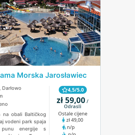
ama Morska Jarosławiec
, Darłowo
4,5/5.0
m
zł 59,00
/
eno
Odrasli
Ostale cijene
 na obali Baltičkog
zł 49,00
aj vodeni park spaja
n/p
 punu energije s
n/p