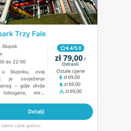
ark Trzy Fale
, Słupsk
4,4/5.0
m
zł 79,00
/
00 do 22:00
Odrasli
Ostale cijene
 u Słupsku, ovaj
zł 69,00
rk je osvježenje
zł 69,00
anog – gdje divlje
zł 69,00
 tobogane, mirni
 sa slanom vodom i
 s pogledom na
Detalji
ibnjake spajaju se u
 iznenađujuće
tokom cijele godine:
 utočište. Zamislite