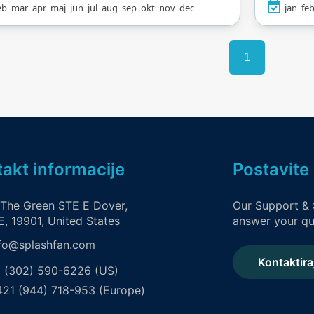
eb
mar
apr
maj
jun
jul
aug
sep
okt
nov
dec
jan
fe
no čistom vodom, spa
porodič
m, fitnes centrom i
susreć
im mediteranskim
centru
1
, savršeno je mjesto
krovom u
rodičnu zabavu i
s.
akt informacije
Postavite 
 The Green STE E Dover,
Our Support & 
, 19901, United States
answer your qu
fo@splashfan.com
Kontaktira
 (302) 590-6226 (US)
21 (944) 718-953 (Europe)