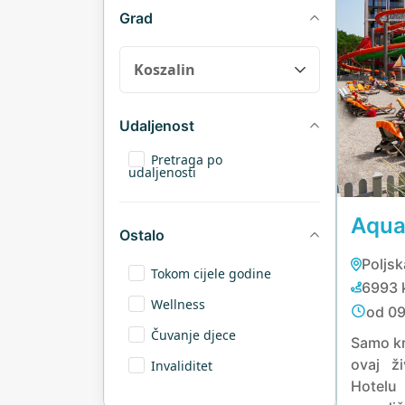
Grad
Udaljenost
Pretraga po
udaljenosti
Aqua
Ostalo
Poljs
Tokom cijele godine
6993 
Wellness
od 09
Čuvanje djece
Samo kr
ovaj ž
Invaliditet
Hotel