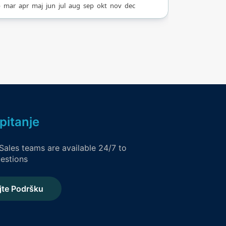
b
mar
apr
maj
jun
jul
aug
sep
okt
nov
dec
nu zabavu koja se
e sa danom u spa
, sve pod jednim
 obliku vala.
pitanje
Sales teams are available 24/7 to
estions
jte Podršku