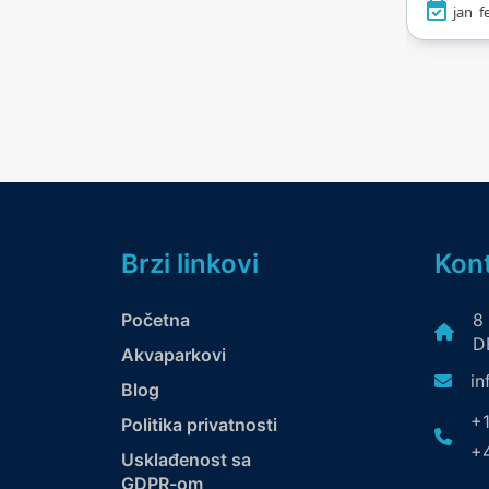
jan
f
kristal
centro
ugodn
kafićem
za po
wellnes
Brzi linkovi
Kont
Početna
8
DE
Akvaparkovi
in
Blog
+1
Politika privatnosti
+4
Usklađenost sa
GDPR-om