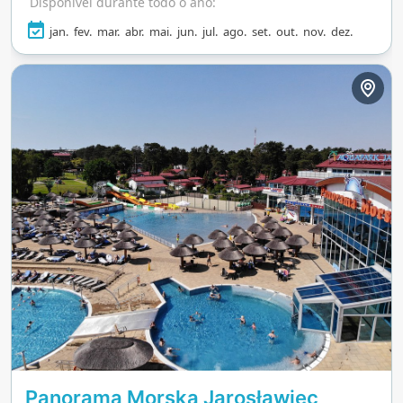
Disponível durante todo o ano:
jan.
fev.
mar.
abr.
mai.
jun.
jul.
ago.
set.
out.
nov.
dez.
Panorama Morska Jarosławiec