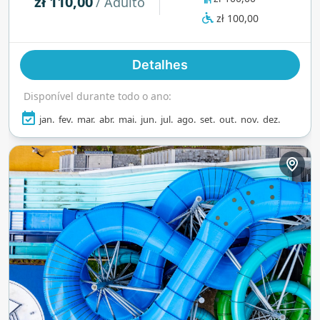
zł 110,00
/ Adulto
para famílias quanto para nadadores. O aquapark
zł 100,00
também conta com uma área de bem-estar
relaxante, com saunas e jacuzzis,
Detalhes
proporcionando o equilíbrio perfeito entre
adrenalina e tranquilidade. Com suas instalações
Disponível durante todo o ano:
modernas e atmosfera vibrante, é um destino de
destaque para os amantes da água que buscam
jan.
fev.
mar.
abr.
mai.
jun.
jul.
ago.
set.
out.
nov.
dez.
aventura e relaxamento à beira-mar.