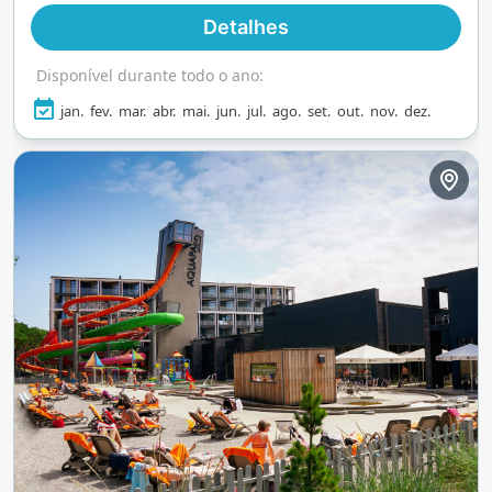
Detalhes
Disponível durante todo o ano:
jan.
fev.
mar.
abr.
mai.
jun.
jul.
ago.
set.
out.
nov.
dez.