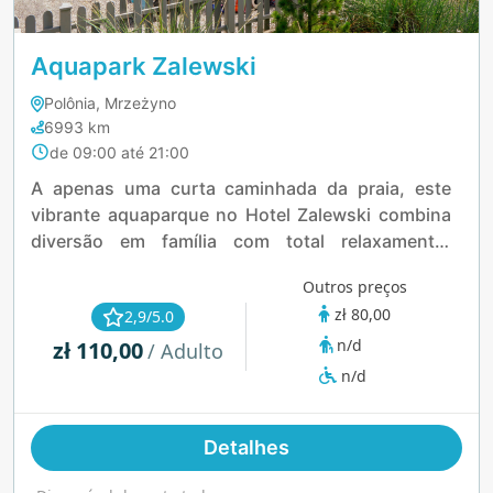
Aquapark Zalewski
Polônia, Mrzeżyno
6993 km
de 09:00 até 21:00
A apenas uma curta caminhada da praia, este
vibrante aquaparque no Hotel Zalewski combina
diversão em família com total relaxamento.
Mergulhe nas piscinas internas e externas,
Outros preços
enfrente o rio selvagem ou relaxe nas jacuzzis e
zł 80,00
2,9/5.0
saunas temáticas. As crianças vão adorar a zona
n/d
zł 110,00
de splash com navios piratas e criaturas do mar,
/ Adulto
enquanto os adultos podem escapar para a área
n/d
de bem-estar ou para o spa ao ar livre. Com algo
para todas as idades, é um paraíso aquático à
Detalhes
beira-mar durante todo o ano.