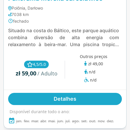
Polônia, Darłowo
7038 km
fechado
Situado na costa do Báltico, este parque aquático
combina diversão de alta energia com
relaxamento à beira-mar. Uma piscina tropical
com rio lento, zona de ondas e gêiseres de
Outros preços
massagem cria o cenário, enquanto tobogãs
zł 49,00
4,5/5.0
rápidos proporcionam uma descarga de
n/d
zł 59,00
adrenalina. Para momentos mais tranquilos, há
/ Adulto
uma zona de vapor e uma sauna em gruta com
n/d
cachoeira. É um refúgio para o ano todo onde a
emoção encontra a tranquilidade.
Detalhes
Disponível durante todo o ano:
jan.
fev.
mar.
abr.
mai.
jun.
jul.
ago.
set.
out.
nov.
dez.