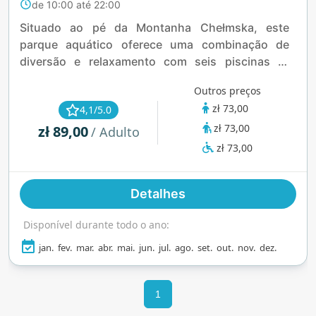
de 10:00 até 22:00
Situado ao pé da Montanha Chełmska, este
parque aquático oferece uma combinação de
diversão e relaxamento com seis piscinas —
incluindo uma piscina de 25 metros para natação
Outros preços
e uma área infantil — além de toboáguas
zł 73,00
4,1/5.0
emocionantes como a Anaconda, com 176 metros
zł 73,00
zł 89,00
de extensão. Com água cristalina, spa, centro de
/ Adulto
fitness e um aconchegante café mediterrâneo, é
zł 73,00
o local perfeito para diversão em família e bem-
estar.
Detalhes
Disponível durante todo o ano:
jan.
fev.
mar.
abr.
mai.
jun.
jul.
ago.
set.
out.
nov.
dez.
1