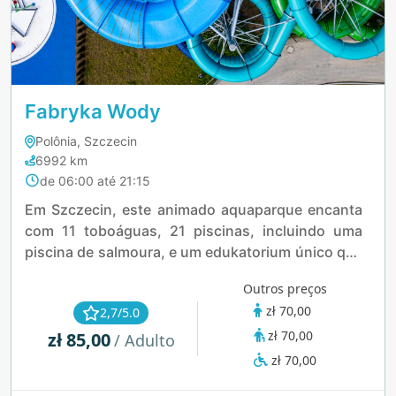
Fabryka Wody
Polônia, Szczecin
6992 km
de 06:00 até 21:15
Em Szczecin, este animado aquaparque encanta
com 11 toboáguas, 21 piscinas, incluindo uma
piscina de salmoura, e um edukatorium único que
combina diversão e aprendizado. Suas 18 saunas
Outros preços
temáticas, como a Sauna Vulcânica, e uma praia
zł 70,00
2,7/5.0
ao ar livre com jatos de massagem proporcionam
zł 70,00
zł 85,00
momentos inesquecíveis.
/ Adulto
zł 70,00