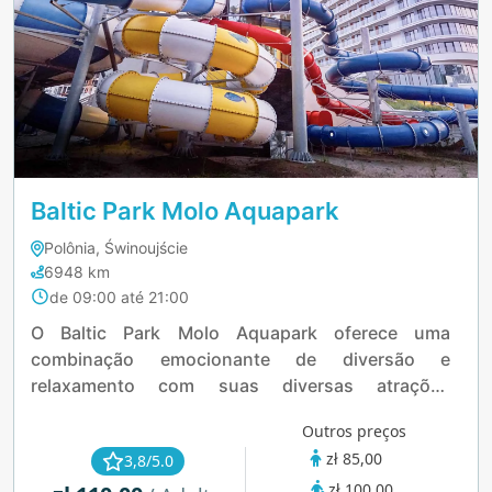
Baltic Park Molo Aquapark
Polônia, Świnoujście
6948 km
de 09:00 até 21:00
O Baltic Park Molo Aquapark oferece uma
combinação emocionante de diversão e
relaxamento com suas diversas atrações
aquáticas. Os visitantes podem desfrutar de
Outros preços
escorregadores emocionantes que se contorcem
zł 85,00
3,8/5.0
e giram, uma piscina de ondas que imita o ritmo
zł 100,00
do oceano e piscinas espaçosas perfeitas tanto