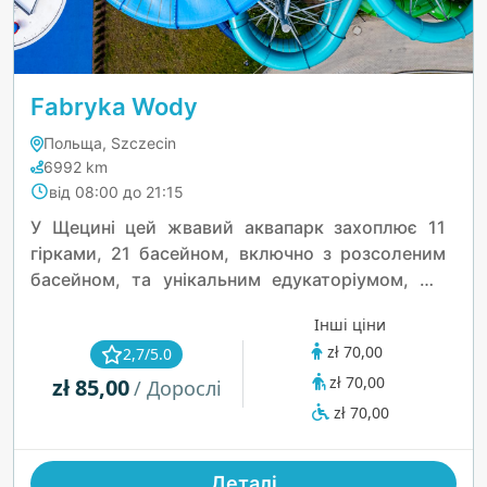
Fabryka Wody
Польща, Szczecin
6992 km
від 08:00 до 21:15
У Щецині цей жвавий аквапарк захоплює 11
гірками, 21 басейном, включно з розсоленим
басейном, та унікальним едукаторіумом, що
поєднує розваги та навчання. Його 18
Інші ціни
тематичних саун, як-от Вулканічна сауна, а
zł 70,00
2,7/5.0
також відкритий пляж із масажними
zł 70,00
zł 85,00
струменями створюють незабутні миті.
/ Дорослі
zł 70,00
Деталі