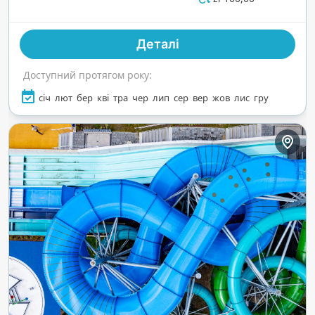
Аквапарк також має заспокійливу зону велнесу
з сауною та джакузі, що створює ідеальний
Деталі
баланс між адреналіном і спокоєм. Завдяки
сучасним зручностям і живій атмосфері це
Доступний протягом року:
одне з найкращих місць для любителів водних
розваг, які шукають і пригоди, і відпочинок біля
січ
лют
бер
кві
тра
чер
лип
сер
вер
жов
лис
гру
моря.