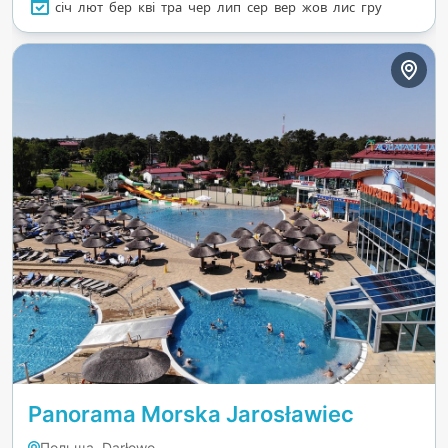
січ
лют
бер
кві
тра
чер
лип
сер
вер
жов
лис
гру
Panorama Morska Jarosławiec
Польща, Darłowo