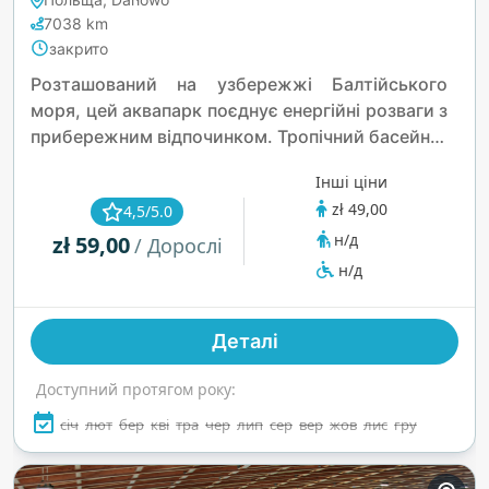
7038 km
закрито
Розташований на узбережжі Балтійського
моря, цей аквапарк поєднує енергійні розваги з
прибережним відпочинком. Тропічний басейн із
повільною річкою, хвильовою зоною та
Інші ціни
масажними гейзерами створює атмосферу, а
zł 49,00
4,5/5.0
швидкі гірки дарують заряд адреналіну. Для
н/д
zł 59,00
спокійніших моментів є парова зона та гротова
/ Дорослі
сауна з водоспадом. Це цілорічний куточок, де
н/д
зустрічаються захоплення та спокій.
Деталі
Доступний протягом року:
січ
лют
бер
кві
тра
чер
лип
сер
вер
жов
лис
гру