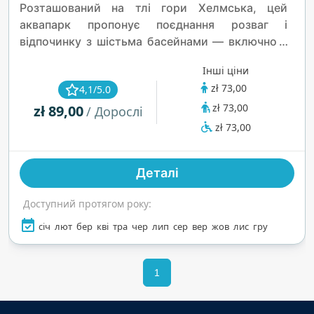
Розташований на тлі гори Хелмська, цей
аквапарк пропонує поєднання розваг і
відпочинку з шістьма басейнами — включно з
25-метровим басейном для плавання та
Інші ціни
дитячою зоною — а також захоплюючими
zł 73,00
4,1/5.0
гірками, як-от 176-метрова Анаконда. З
zł 73,00
zł 89,00
кришталево чистою водою, спа, фітнес-
/ Дорослі
центром і затишним середземноморським
zł 73,00
кафе, це ідеальне місце для сімейного
відпочинку та оздоровлення.
Деталі
Доступний протягом року:
січ
лют
бер
кві
тра
чер
лип
сер
вер
жов
лис
гру
1