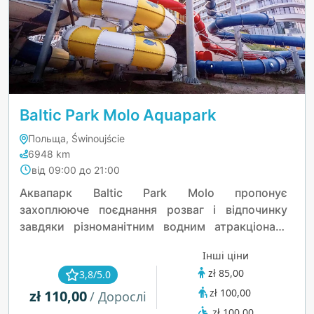
Baltic Park Molo Aquapark
Польща, Świnoujście
6948 km
від 09:00 до 21:00
Аквапарк Baltic Park Molo пропонує
захоплююче поєднання розваг і відпочинку
завдяки різноманітним водним атракціонам.
Відвідувачі можуть насолоджуватися
Інші ціни
захоплюючими гірками з поворотами і
zł 85,00
3,8/5.0
спусками, хвильовим басейном, що імітує
zł 100,00
zł 110,00
ритм океану, а також просторими басейнами,
/ Дорослі
ідеальними як для сімей, так і для плавців.
zł 100,00