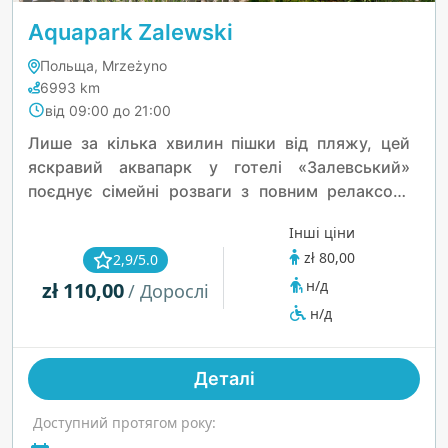
Aquapark Zalewski
Польща, Mrzeżyno
6993 km
від 09:00 до 21:00
Лише за кілька хвилин пішки від пляжу, цей
яскравий аквапарк у готелі «Залевський»
поєднує сімейні розваги з повним релаксом.
Пірнайте в басейни всередині та на відкритому
Інші ціни
повітрі, відважуйтеся на дику річку або
zł 80,00
2,9/5.0
розслабляйтеся в тематичних джакузі та
н/д
zł 110,00
саунах. Діти будуть у захваті від зони з
/ Дорослі
бризками, де є піратські кораблі та морські
н/д
істоти, а дорослі зможуть втекти до зони
велнесу або відкритого спа. Тут є щось для
Деталі
кожного віку — це водний рай біля моря цілий
рік.
Доступний протягом року: