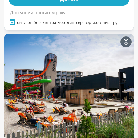
Доступний протягом року:
січ
лют
бер
кві
тра
чер
лип
сер
вер
жов
лис
гру