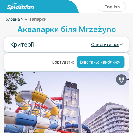
English
>
Аквапарки
Головна
Аквапарки біля Mrzeżyno
Критерії
Очистити все
Сортувати:
Відстань: найближчі