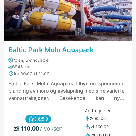
Baltic Park Molo Aquapark
Polen, Świnoujście
6948 km
fra 09:00 til 21:00
Baltic Park Molo Aquapark tilbyr en spennende
blanding av moro og avslapning med sine varierte
vannattraksjoner. Besøkende kan nyte
spennende sklier som snor seg og svinger, et
Andre priser
bølgebasseng som etterligner havets rytme, og
zł 85,00
3,8/5.0
romslige bassenger som passer perfekt for både
zł 100,00
zł 110,00
familier og svømmere. Aquaparken har også et
/ Voksen
beroligende velværeområde med badstuer og
zł 100,00