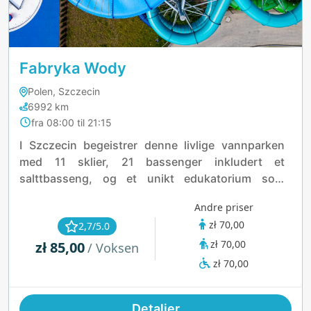
Fabryka Wody
Polen, Szczecin
6992 km
fra 08:00 til 21:15
I Szczecin begeistrer denne livlige vannparken
med 11 sklier, 21 bassenger inkludert et
salttbasseng, og et unikt edukatorium som
kombinerer moro og læring. De 18 temasaunaene,
Andre priser
som den vulkanske saunaen, og en utendørs
zł 70,00
2,7/5.0
strand med massasjestråler skaper
zł 70,00
zł 85,00
uforglemmelige øyeblikk.
/ Voksen
zł 70,00
Detaljer