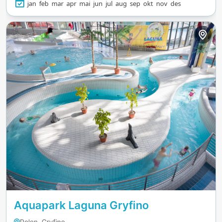
jan
feb
mar
apr
mai
jun
jul
aug
sep
okt
nov
des
Aquapark Laguna Gryfino
Polen, Gryfino