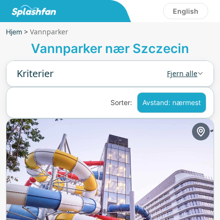
English
>
Vannparker
Hjem
Vannparker nær Szczecin
Kriterier
Fjern alle
Sorter:
Avstand: nærmest