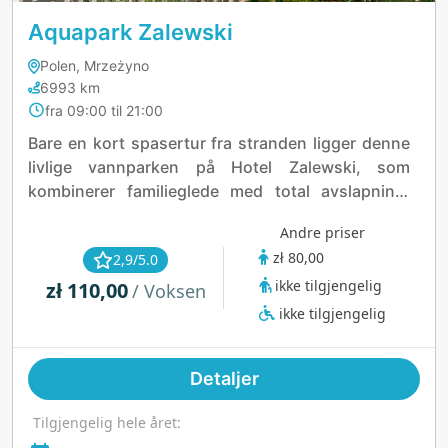
Aquapark Zalewski
Polen, Mrzeżyno
6993 km
fra 09:00 til 21:00
Bare en kort spasertur fra stranden ligger denne
livlige vannparken på Hotel Zalewski, som
kombinerer familieglede med total avslapning.
Dykk ned i innendørs- og utendørsbassenger,
Andre priser
våg deg på den ville elven, eller slapp av i
zł 80,00
2,9/5.0
tematiske boblebad og badstuer. Barna vil elske
ikke tilgjengelig
zł 110,00
lekeområdet med piratskip og sjødyr, mens
/ Voksen
voksne kan trekke seg tilbake til velværeområdet
ikke tilgjengelig
eller utendørs spa. Med noe for alle aldre er dette
et vannparadis ved sjøen hele året.
Detaljer
Tilgjengelig hele året: