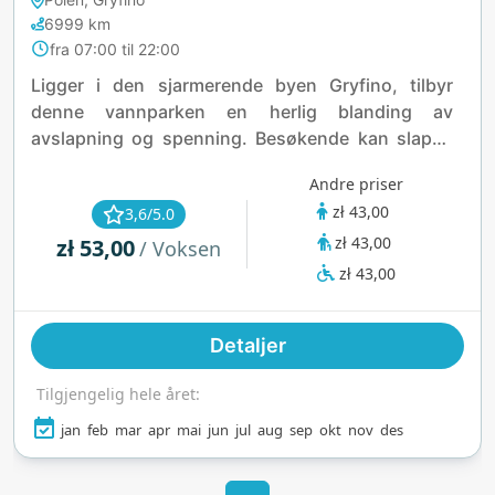
6999 km
fra 07:00 til 22:00
Ligger i den sjarmerende byen Gryfino, tilbyr
denne vannparken en herlig blanding av
avslapning og spenning. Besøkende kan slappe
av i det varme, saltvannsutendørsbassenget eller
Andre priser
nyte det beroligende massasjebassenget. For de
zł 43,00
3,6/5.0
som søker eventyr, har anlegget en 72 meter lang
zł 43,00
zł 53,00
Black Hole-rutsjebane og en 50 meter lang
/ Voksen
pontongrutsjebane, som garanterer spenning for
zł 43,00
alle aldre. Familier vil sette pris på det dedikerte
barneområdet, komplett med en geysir og grunne
Detaljer
bassenger. Utover vannattraksjonene kan
gjestene unne seg velværeopplevelser som
Tilgjengelig hele året:
infrarød og tørr sauna, en saltgrotte og et
solarium.
jan
feb
mar
apr
mai
jun
jul
aug
sep
okt
nov
des