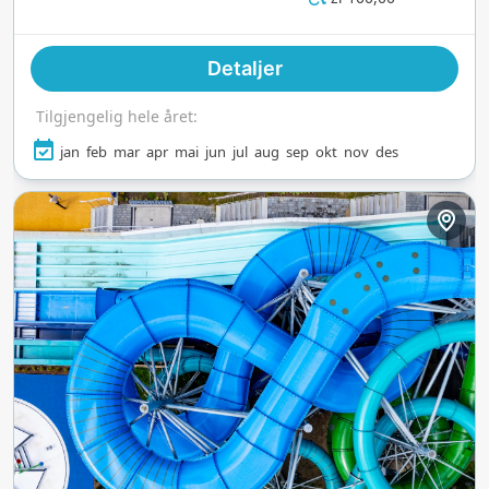
boblebad, som gir den perfekte balansen mellom
adrenalin og ro. Med sine moderne fasiliteter og
Detaljer
livlige atmosfære er det et topp reisemål for
vannelskere som søker både eventyr og
Tilgjengelig hele året:
avslapning ved sjøen.
jan
feb
mar
apr
mai
jun
jul
aug
sep
okt
nov
des