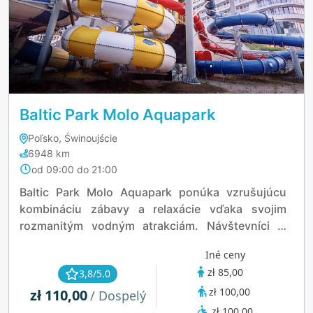
Baltic Park Molo Aquapark
Poľsko, Świnoujście
6948 km
od 09:00 do 21:00
Baltic Park Molo Aquapark ponúka vzrušujúcu
kombináciu zábavy a relaxácie vďaka svojim
rozmanitým vodným atrakciám. Návštevníci si
môžu užiť vzrušujúce šmýkačky plné zákrut,
Iné ceny
bazén s vlnami napodobňujúcimi rytmus oceánu
zł 85,00
3,8/5.0
a priestranné bazény ideálne pre rodiny aj
zł 100,00
zł 110,00
plavcov. Aquapark tiež disponuje upokojujúcou
/ Dospelý
wellness zónou so saunami a jacuzzi, ktorá
zł 100,00