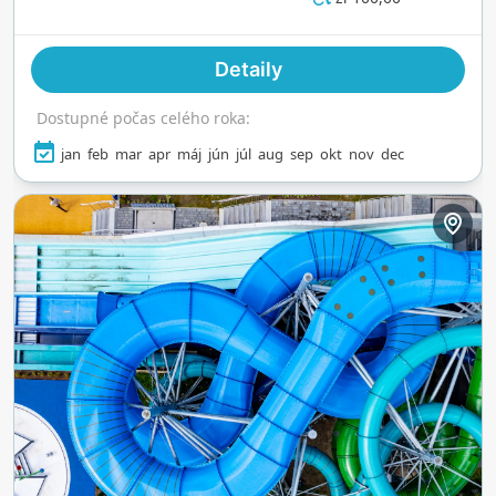
poskytuje dokonalú rovnováhu medzi
adrenalínom a pokojom. Vďaka modernému
Detaily
vybaveniu a živej atmosfére je to top destinácia
pre milovníkov vody, ktorí hľadajú dobrodružstvo
Dostupné počas celého roka:
aj oddych pri mori.
jan
feb
mar
apr
máj
jún
júl
aug
sep
okt
nov
dec