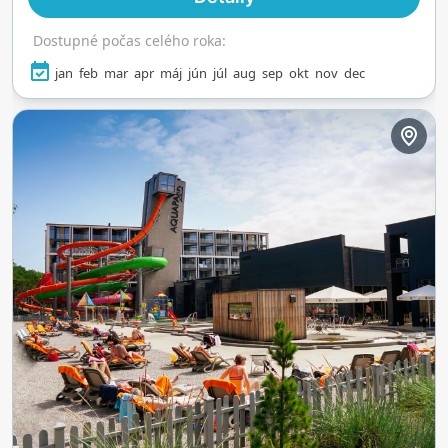
Dostupné počas celého roka:
jan
feb
mar
apr
máj
jún
júl
aug
sep
okt
nov
dec