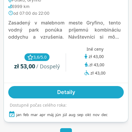
6999 km
od 07:00 do 22:00
Zasadený v malebnom meste Gryfino, tento
vodný park ponúka príjemnú kombináciu
oddychu a vzrušenia. Návštevníci si môžu
oddýchnuť v teplom vonkajšom bazéne so slanou
Iné ceny
vodou alebo si vychutnať upokojujúci masážny
zł 43,00
3,6/5.0
bazén. Pre tých, ktorí hľadajú dobrodružstvo,
zł 43,00
zł 53,00
zariadenie ponúka 72-metrový tobogán Black
/ Dospelý
Hole a 50-metrový pontónový tobogán, ktoré
zł 43,00
zaručujú vzrušenie pre všetky vekové kategórie.
Rodiny ocenia vyhradenú detskú zónu, vybavenú
Detaily
gejzírom a plytkými bazénmi. Okrem vodných
atrakcií si hostia môžu dopriať wellness zážitky
Dostupné počas celého roka:
ako infračervené a suché sauny, soľnú jaskyňu a
solárium.
jan
feb
mar
apr
máj
jún
júl
aug
sep
okt
nov
dec