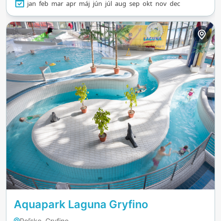
jan
feb
mar
apr
máj
jún
júl
aug
sep
okt
nov
dec
Aquapark Laguna Gryfino
Poľsko, Gryfino