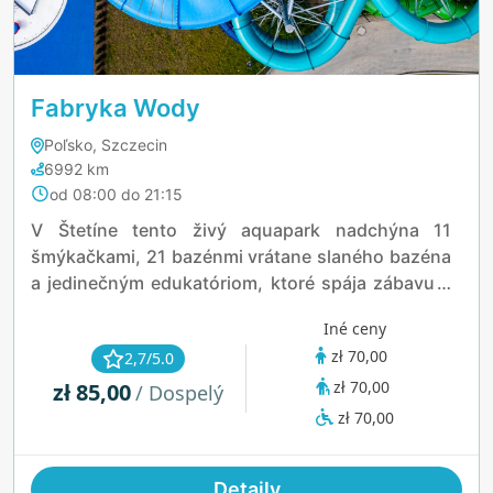
Fabryka Wody
Poľsko, Szczecin
6992 km
od 08:00 do 21:15
V Štetíne tento živý aquapark nadchýna 11
šmýkačkami, 21 bazénmi vrátane slaného bazéna
a jedinečným edukatóriom, ktoré spája zábavu a
učenie. Jeho 18 tematických sáun, ako napríklad
Iné ceny
Vulkanická sauna, a vonkajšia pláž s masážnymi
zł 70,00
2,7/5.0
tryskami vytvárajú nezabudnuteľné chvíle.
zł 70,00
zł 85,00
/ Dospelý
zł 70,00
Detaily