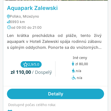
Aquapark Zalewski
Poľsko, Mrzeżyno
6993 km
od 09:00 do 21:00
Len krátka prechádzka od pláže, tento živý
aquapark v Hoteli Zalewski spája rodinnú zábavu
s úplným oddychom. Ponorte sa do vnútorných a
vonkajších bazénov, odvážte sa na divokú rieku
Iné ceny
alebo si oddýchnite v tematických jacuzzi a
zł 80,00
2,9/5.0
saunách. Deti si zamilujú splash zónu s
n/a
zł 110,00
pirátskymi loďami a morskými tvormi, zatiaľ čo
/ Dospelý
dospelí môžu uniknúť do wellness oblasti alebo
n/a
vonkajšieho spa. S niečím pre každú vekovú
kategóriu je to celoročný vodný raj pri mori.
Detaily
Dostupné počas celého roka: