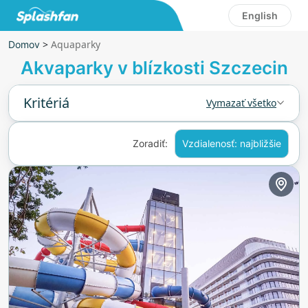
English
>
Aquaparky
Domov
Akvaparky v blízkosti Szczecin
Kritériá
Vymazať všetko
Zoradiť:
Vzdialenosť: najbližšie