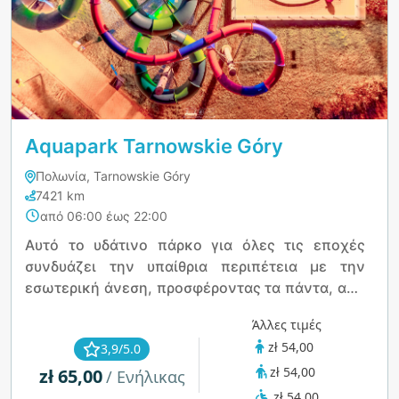
Aquapark Tarnowskie Góry
Πολωνία, Tarnowskie Góry
7421 km
από 06:00 έως 22:00
Αυτό το υδάτινο πάρκο για όλες τις εποχές
συνδυάζει την υπαίθρια περιπέτεια με την
εσωτερική άνεση, προσφέροντας τα πάντα, από
συναρπαστικές νεροτσουλήθρες και πισίνες με
Άλλες τιμές
κύματα έως ήρεμα ποτάμια και χαλαρωτικές
zł 54,00
3,9/5.0
ζώνες σπα. Είτε απολαμβάνετε τον ήλιο έξω
zł 54,00
zł 65,00
είτε τις σάουνες, το υδρομασάζ, το γυμναστήριο
/ Ενήλικας
ή ακόμα και το σκουός και την αναρρίχηση
zł 54,00