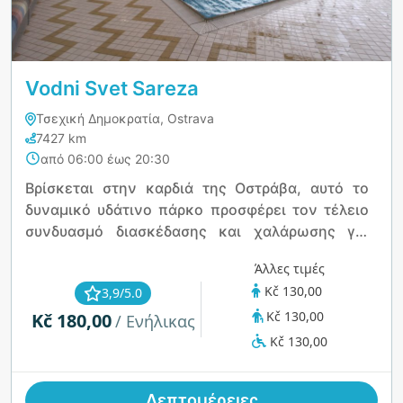
Vodni Svet Sareza
Τσεχική Δημοκρατία, Ostrava
7427 km
από 06:00 έως 20:30
Βρίσκεται στην καρδιά της Οστράβα, αυτό το
δυναμικό υδάτινο πάρκο προσφέρει τον τέλειο
συνδυασμό διασκέδασης και χαλάρωσης για
όλες τις ηλικίες. Διαθέτει εσωτερικές και
Άλλες τιμές
εξωτερικές πισίνες, συναρπαστικές
Kč 130,00
3,9/5.0
νεροτσουλήθρες, ειδική ζώνη για παιδιά και μια
Kč 130,00
Kč 180,00
μοναδική υδάτινη σπηλιά με πίδακες μασάζ και
/ Ενήλικας
αερογεωθερμικές εκρήξεις. Κατά τη διάρκεια
Kč 130,00
του καλοκαιριού, ο εξωτερικός χώρος
ζωντανεύει με τσουλήθρες, σημεία
Λεπτομέρειες