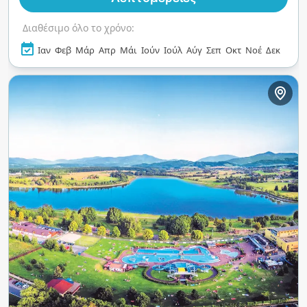
ηλιοθεραπείας και περίπτερα αναψυκτικών. Οι
εγκαταστάσεις ευεξίας, οι χώροι γυμναστικής
Διαθέσιμο όλο το χρόνο:
και οι υπηρεσίες μασάζ ολοκληρώνουν την
εμπειρία, καθιστώντας το ιδανικό καταφύγιο
Ιαν
Φεβ
Μάρ
Απρ
Μάι
Ιούν
Ιούλ
Αύγ
Σεπ
Οκτ
Νοέ
Δεκ
όλο το χρόνο για οικογένειες και λάτρεις της
αναψυχής.