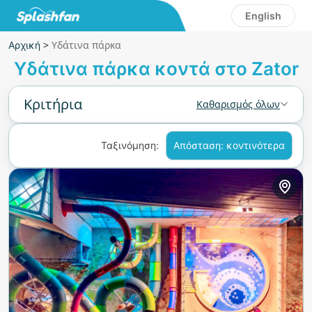
English
>
Υδάτινα πάρκα
Αρχική
Υδάτινα πάρκα κοντά στο Zator
Κριτήρια
Καθαρισμός όλων
Ταξινόμηση:
Απόσταση: κοντινότερα