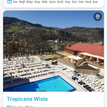
δροσιστικές λιχουδιές όπως παγωτό και τοπικά
Ιαν
Φεβ
Μάρ
Απρ
Μάι
Ιούν
Ιούλ
Αύγ
Σεπ
Οκτ
Νοέ
Δεκ
σνακ. Είναι το ιδανικό μέρος για περιπέτεια και
χαλάρωση σε ένα εκπληκτικό υπαίθριο
περιβάλλον.
Tropicana Wisła
Πολωνία, Wisła