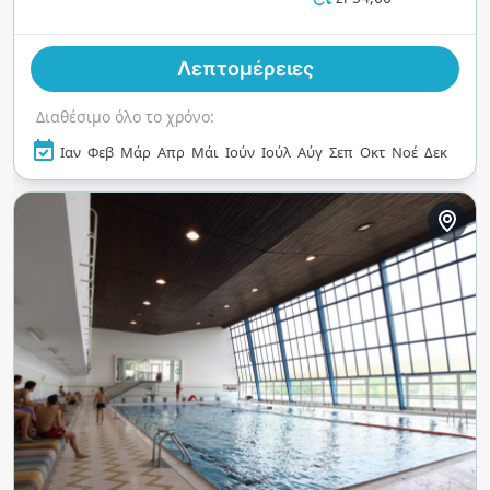
μέσα, είναι η τέλεια απόδραση για διασκέδαση
και ευεξία σε κάθε καιρό.
Λεπτομέρειες
Διαθέσιμο όλο το χρόνο:
Ιαν
Φεβ
Μάρ
Απρ
Μάι
Ιούν
Ιούλ
Αύγ
Σεπ
Οκτ
Νοέ
Δεκ