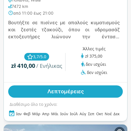
7472 km
από 11:00 έως 21:00
Βουτήξτε σε πισίνες με απαλούς κυματισμούς
και ζεστές τζακούζι, όπου οι υδρομασάζ
εκτοξευτήρες λιώνουν την ένταση.
Αναζωογονηθείτε σε αρωματικές σάουνες με
Άλλες τιμές
ευκάλυπτο και αλπικά βότανα, εξερευνήστε
zł 375,00
3,7/5.0
καταπραϋντικές σπηλιές αλατιού και
δεν ισχύει
zł 410,00
δροσιστείτε σε μια δροσερή υποθερμική σπηλιά.
/ Ενήλικας
Τα εξωτερικά θερμικά λουτρά προσφέρουν
δεν ισχύει
πανοραμική θέα στα γύρω βουνά, κάνοντας
κάθε στιγμή έναν τέλειο συνδυασμό περιπέτειας
Λεπτομέρειες
και χαλάρωσης όλο τον χρόνο.
Διαθέσιμο όλο το χρόνο:
Ιαν
Φεβ
Μάρ
Απρ
Μάι
Ιούν
Ιούλ
Αύγ
Σεπ
Οκτ
Νοέ
Δεκ