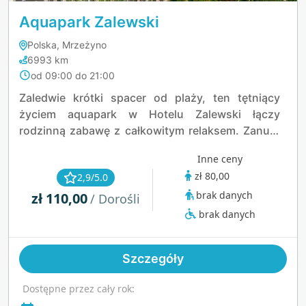
Aquapark Zalewski
Polska, Mrzeżyno
6993 km
od 09:00 do 21:00
Zaledwie krótki spacer od plaży, ten tętniący
życiem aquapark w Hotelu Zalewski łączy
rodzinną zabawę z całkowitym relaksem. Zanurz
się w basenach krytych i odkrytych, zmierz się z
Inne ceny
dziką rzeką lub odpręż się w tematycznych
zł 80,00
2,9/5.0
jacuzzi i saunach. Dzieci pokochają strefę zabaw
brak danych
zł 110,00
z pirackimi statkami i morskimi stworzeniami,
/ Dorośli
podczas gdy dorośli mogą uciec do strefy
brak danych
wellness lub na zewnętrzne spa. Z atrakcjami dla
każdego wieku, to całoroczny wodny raj nad
Szczegóły
morzem.
Dostępne przez cały rok: