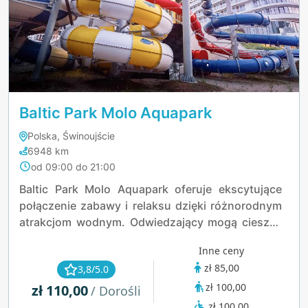
Baltic Park Molo Aquapark
Polska, Świnoujście
6948 km
od 09:00 do 21:00
Baltic Park Molo Aquapark oferuje ekscytujące
połączenie zabawy i relaksu dzięki różnorodnym
atrakcjom wodnym. Odwiedzający mogą cieszyć
się emocjonującymi zjeżdżalniami pełnymi
Inne ceny
zakrętów, basenem z falami naśladującymi rytm
zł 85,00
3,8/5.0
oceanu oraz przestronnymi basenami idealnymi
zł 100,00
zł 110,00
zarówno dla rodzin, jak i pływaków. Aquapark
/ Dorośli
posiada także kojącą strefę wellness z saunami i
zł 100,00