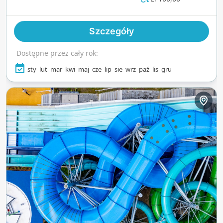
jacuzzi, zapewniając idealną równowagę między
adrenaliną a spokojem. Dzięki nowoczesnym
Szczegóły
udogodnieniom i żywej atmosferze jest to
doskonałe miejsce dla miłośników wody, którzy
Dostępne przez cały rok:
szukają zarówno przygody, jak i relaksu nad
morzem.
sty
lut
mar
kwi
maj
cze
lip
sie
wrz
paź
lis
gru