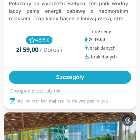
Położony na wybrzeżu Bałtyku, ten park wodny
łączy pełną energii zabawę z nadmorskim
relaksem. Tropikalny basen z leniwą rzeką, strefą
fal i masującymi gejzerami tworzy wyjątkową
Inne ceny
atmosferę, podczas gdy szybkie zjeżdżalnie
zł 49,00
4,5/5.0
dostarczają zastrzyku adrenaliny. Na
brak danych
zł 59,00
spokojniejsze chwile czeka strefa parowa oraz
/ Dorośli
grota sauna z wodospadem. To całoroczna oaza,
brak danych
gdzie emocje spotykają się z wyciszeniem.
Szczegóły
Dostępne przez cały rok:
sty
lut
mar
kwi
maj
cze
lip
sie
wrz
paź
lis
gru