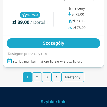
basenem do pływania i strefą dla dzieci — oraz
Inne ceny
ekscytującymi zjeżdżalniami, takimi jak 176-
zł 73,00
4,1/5.0
metrowa Anaconda. Dzięki krystalicznie czystej
zł 73,00
zł 89,00
wodzie, spa, centrum fitness oraz przytulnej
/ Dorośli
kawiarni w stylu śródziemnomorskim, jest to
zł 73,00
idealne miejsce na rodzinny wypoczynek i dbanie
o zdrowie.
Szczegóły
Dostępne przez cały rok:
sty
lut
mar
kwi
maj
cze
lip
sie
wrz
paź
lis
gru
2
3
4
Następny
1
Szybkie linki