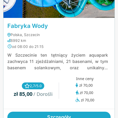
Fabryka Wody
Polska, Szczecin
6992 km
od 08:00 do 21:15
W Szczecinie ten tętniący życiem aquapark
zachwyca 11 zjeżdżalniami, 21 basenami, w tym
basenem solankowym, oraz unikalnym
edukatorium łączącym zabawę z nauką. Jego 18
Inne ceny
tematycznych saun, takich jak Sauna
zł 70,00
2,7/5.0
Wulkaniczna, oraz zewnętrzna plaża z dyszami
zł 70,00
zł 85,00
do masażu tworzą niezapomniane chwile.
/ Dorośli
zł 70,00
Szczegóły