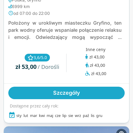
6999 km
od 07:00 do 22:00
Położony w urokliwym miasteczku Gryfino, ten
park wodny oferuje wspaniałe połączenie relaksu
i emocji. Odwiedzający mogą wypocząć w
ciepłym, słonym basenie na świeżym powietrzu
Inne ceny
lub skorzystać z kojącego basenu z masażem.
zł 43,00
3,6/5.0
Dla poszukujących przygód obiekt dysponuje
zł 43,00
zł 53,00
zjeżdżalnią Black Hole o długości 72 metrów oraz
/ Dorośli
zjeżdżalnią pontonową o długości 50 metrów,
zł 43,00
gwarantującą emocje dla osób w każdym wieku.
Rodziny docenią specjalnie wydzielony plac
Szczegóły
zabaw dla dzieci, wyposażony w gejzer i płytkie
baseny. Poza atrakcjami wodnymi goście mogą
Dostępne przez cały rok:
skorzystać z doświadczeń wellness, takich jak
sauny na podczerwień i suche, jaskinia solna
sty
lut
mar
kwi
maj
cze
lip
sie
wrz
paź
lis
gru
oraz solarium.