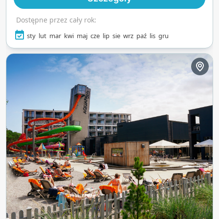
Dostępne przez cały rok:
sty
lut
mar
kwi
maj
cze
lip
sie
wrz
paź
lis
gru