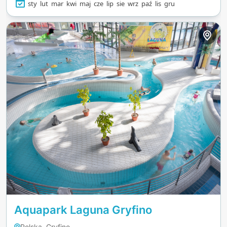
sty
lut
mar
kwi
maj
cze
lip
sie
wrz
paź
lis
gru
Aquapark Laguna Gryfino
Polska, Gryfino